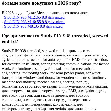
больше всего покупают в 2026 году?
В 2026 году в Булат Металл чаще всего покупают:
-
Stud DIN 938 M12x65 8.8 galvanized
-
Stud DIN 938 M16x55 8.8 galvanized
-
Stud DIN 938 M8x35 8.8 galvanized
Где применяются Studs DIN 938 threaded, screwed
end 1d?
Studs DIN 938 threaded, screwed end 1d применяются в
следующих сферах:
машиностроение,
сельхоз,
строительство,
agricultural,
construction,
for auto repair,
for BMZ,
for construction,
for electrical installation,
for engineering communications,
for facade
work,
for furniture assembly,
for insulation,
for mechanical
engineering,
for roofing work,
for solar power plants,
for water
transport,
for windows and doors,
for wooden structures,
furniture,
machine tool industry,
mechanical engineering,
noriyny,
будівництво,
верстатобудування,
для інженерних комунікацій,
для авторемонта,
для авторемонту,
для БМЗ,
для будівництва,
для вікон і дверей,
для вікон та дверей,
для водного
транспорта,
для водного транспорту,
для дерев'яних
конструкцій,
для деревянных конструкций,
для
електромонтажу,
для збирання меблів,
для инженерных