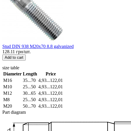
Stud DIN 938 M20x70 8.8 galvanized
128.11 грн/шт.
Add to cart
size table
Diameter
Length
Price
М16
35...70
4,93...122,01
М10
25...50
4,93...122,01
М12
30...65
4,93...122,01
М8
25...50
4,93...122,01
М20
50...70
4,93...122,01
Part diagram