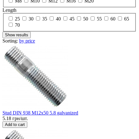
М8
М10
М12
М16
М20
Length
25
30
35
40
45
50
55
60
65
70
Show results
Sorting:
by price
Stud DIN 938 M12x50 5.8 galvanized
5.18 грн/шт.
Add to cart