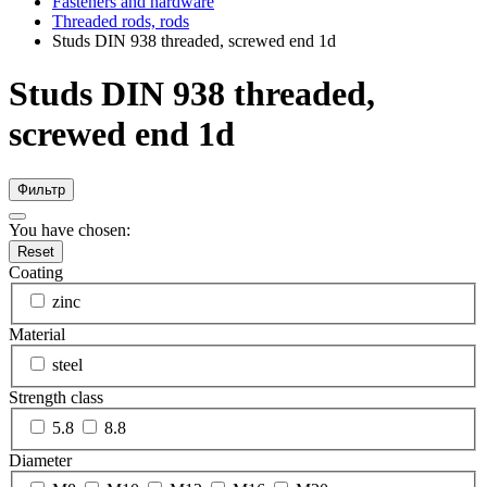
Fasteners and hardware
Threaded rods, rods
Studs DIN 938 threaded, screwed end 1d
Studs DIN 938 threaded,
screwed end 1d
Фильтр
You have chosen:
Reset
Coating
zinc
Material
steel
Strength class
5.8
8.8
Diameter