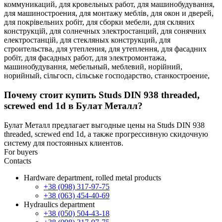
коммуникаций,
для кровельных работ,
для машинобудування,
для машиностроения,
для монтажу меблів,
для окон и дверей,
для покрівельних робіт,
для сборки мебели,
для скляних
конструкцій,
для солнечных электростанций,
для сонячних
електростанцій,
для стекляных конструкций,
для
строительства,
для утепления,
для утеплення,
для фасадних
робіт,
для фасадных работ,
для электромонтажа,
машинобудування,
мебельный,
меблевий,
норійний,
норийный,
сільгосп,
сільське господарство,
станкостроение,
Почему стоит купить Studs DIN 938 threaded,
screwed end 1d в Булат Металл?
Булат Металл предлагает выгодные цены на Studs DIN 938
threaded, screwed end 1d, а также прогрессивную скидочную
систему для постоянных клиентов.
For buyers
Contacts
Hardware department, rolled metal products
+38 (098) 317-97-75
+38 (063) 454-40-69
Hydraulics department
+38 (050) 504-43-18