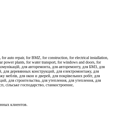
n,
for auto repair,
for BMZ,
for construction,
for electrical installation,
lar power plants,
for water transport,
for windows and doors,
for
комунікацій,
для авторемонта,
для авторемонту,
для БМЗ,
для
й,
для деревянных конструкций,
для електромонтажу,
для
ажу меблів,
для окон и дверей,
для покрівельних робіт,
для
кций,
для строительства,
для утепления,
для утеплення,
для
осп,
сільське господарство,
станкостроение,
янных клиентов.