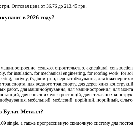
2 грн. Оптовая цена от 36.76 до 213.45 грн.
покупают в 2026 году?
:
машиностроение,
сельхоз,
строительство,
agricultural,
constructio
bly,
for insulation,
for mechanical engineering,
for roofing work,
for so
eering,
noriyny,
будівництво,
верстатобудування,
для інженерних 
о транспорта,
для водного транспорту,
для дерев'яних конструкці
ных работ,
для машинобудування,
для машиностроения,
для монт
ростанций,
для сонячних електростанцій,
для стекляных констру
нобудування,
мебельный,
меблевий,
норійний,
норийный,
сільг
 в Булат Металл?
109 single, а также прогрессивную скидочную систему для посто