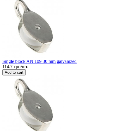
Single block AN 109 30 mm galvanized
114.7 грн/шт.
Add to cart