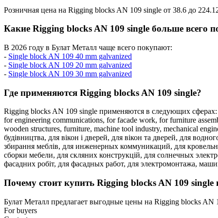
Розничная цена на Rigging blocks AN 109 single от 38.6 до 224.1
Какие Rigging blocks AN 109 single больше всего 
В 2026 году в Булат Металл чаще всего покупают:
-
Single block AN 109 40 mm galvanized
-
Single block AN 109 20 mm galvanized
-
Single block AN 109 30 mm galvanized
Где применяются Rigging blocks AN 109 single?
Rigging blocks AN 109 single применяются в следующих сферах
for engineering communications,
for facade work,
for furniture assem
wooden structures,
furniture,
machine tool industry,
mechanical engin
будівництва,
для вікон і дверей,
для вікон та дверей,
для водног
збирання меблів,
для инженерных коммуникаций,
для кровель
сборки мебели,
для скляних конструкцій,
для солнечных элект
фасадних робіт,
для фасадных работ,
для электромонтажа,
маши
Почему стоит купить Rigging blocks AN 109 single
Булат Металл предлагает выгодные цены на Rigging blocks AN 
For buyers