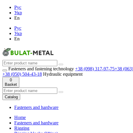
Рус
Укр
En
Рус
Укр
En
Fasteners and fastening technology
+38 (098) 317-97-75
+38 (063
+38 (050) 504-43-18
Hydraulic equipment
0
Basket
Catalog
Fasteners and hardware
Home
Fasteners and hardware
Rigging