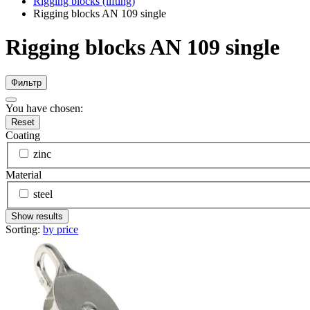
Rigging blocks (lifting)
Rigging blocks AN 109 single
Rigging blocks AN 109 single
Фильтр
You have chosen:
Reset
Coating
zinc
Material
steel
Show results
Sorting:
by price