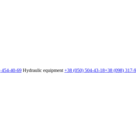
) 454-40-69
Hydraulic equipment
+38 (050) 504-43-18
+38 (098) 317-