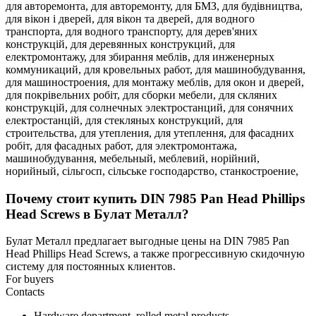
для авторемонта,
для авторемонту,
для БМЗ,
для будівництва,
для вікон і дверей,
для вікон та дверей,
для водного
транспорта,
для водного транспорту,
для дерев'яних
конструкцій,
для деревянных конструкций,
для
електромонтажу,
для збирання меблів,
для инженерных
коммуникаций,
для кровельных работ,
для машинобудування,
для машиностроения,
для монтажу меблів,
для окон и дверей,
для покрівельних робіт,
для сборки мебели,
для скляних
конструкцій,
для солнечных электростанций,
для сонячних
електростанцій,
для стекляных конструкций,
для
строительства,
для утепления,
для утеплення,
для фасадних
робіт,
для фасадных работ,
для электромонтажа,
машинобудування,
мебельный,
меблевий,
норійний,
норийный,
сільгосп,
сільське господарство,
станкостроение,
Почему стоит купить DIN 7985 Pan Head Phillips
Head Screws в Булат Металл?
Булат Металл предлагает выгодные цены на DIN 7985 Pan
Head Phillips Head Screws, а также прогрессивную скидочную
систему для постоянных клиентов.
For buyers
Contacts
Hardware department, rolled metal products