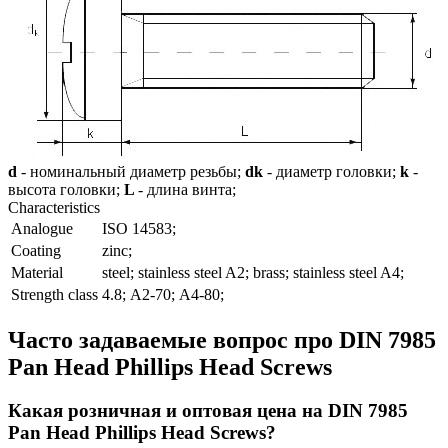
d
- номинальный диаметр резьбы;
dk
- диаметр головки;
k
-
высота головки;
L
- длина винта;
Characteristics
Analogue
ISO 14583;
Coating
zinc;
Material
steel; stainless steel A2; brass; stainless steel A4;
Strength class
4.8; А2-70; А4-80;
Часто задаваемые вопрос про DIN 7985
Pan Head Phillips Head Screws
Какая розничная и оптовая цена на DIN 7985
Pan Head Phillips Head Screws?