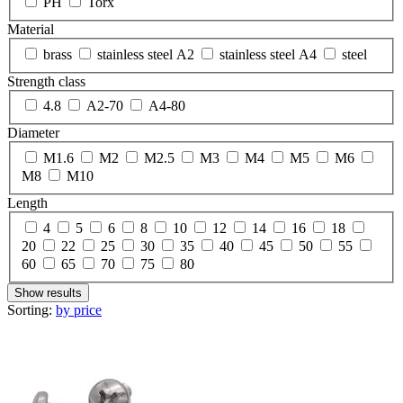
PH
Torx
Material
brass
stainless steel A2
stainless steel A4
steel
Strength class
4.8
А2-70
А4-80
Diameter
М1.6
М2
М2.5
М3
М4
М5
М6
М8
М10
Length
4
5
6
8
10
12
14
16
18
20
22
25
30
35
40
45
50
55
60
65
70
75
80
Show results
Sorting:
by price