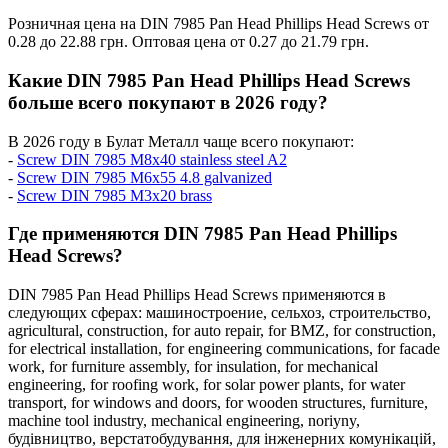
Розничная цена на DIN 7985 Pan Head Phillips Head Screws от
0.28 до 22.88 грн. Оптовая цена от 0.27 до 21.79 грн.
Какие DIN 7985 Pan Head Phillips Head Screws
больше всего покупают в 2026 году?
В 2026 году в Булат Металл чаще всего покупают:
-
Screw DIN 7985 M8x40 stainless steel A2
-
Screw DIN 7985 M6x55 4.8 galvanized
-
Screw DIN 7985 M3x20 brass
Где применяются DIN 7985 Pan Head Phillips
Head Screws?
DIN 7985 Pan Head Phillips Head Screws применяются в
следующих сферах:
машиностроение,
сельхоз,
строительство,
agricultural,
construction,
for auto repair,
for BMZ,
for construction,
for electrical installation,
for engineering communications,
for facade
work,
for furniture assembly,
for insulation,
for mechanical
engineering,
for roofing work,
for solar power plants,
for water
transport,
for windows and doors,
for wooden structures,
furniture,
machine tool industry,
mechanical engineering,
noriyny,
будівництво,
верстатобудування,
для інженерних комунікацій,