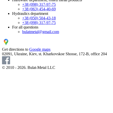
+38 (098) 317-97-75
+38 (063) 454-40-69
Hydraulics department
+38 (050) 504-43-18
+38 (098) 317-97-75
For all questions
bulatmetal@gmail.com
Get directions to
Google maps
02091, Ukraine, Kiev, st. Kharkovskoe Shosse, 172-B, office 204
© 2010 - 2026. Bulat-Metal LLC