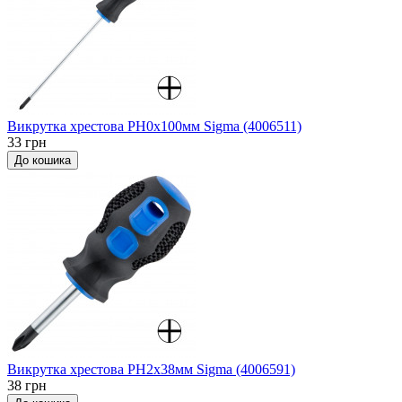
Викрутка хрестова PH0x100мм Sigma (4006511)
33 грн
До кошика
Викрутка хрестова PH2x38мм Sigma (4006591)
38 грн