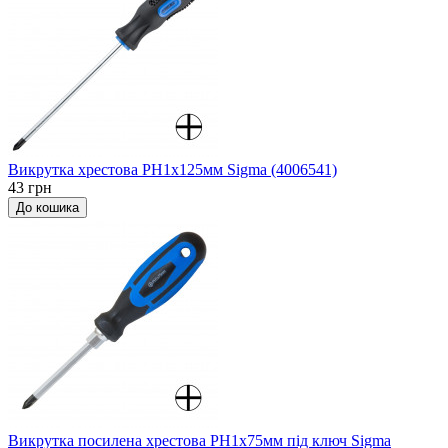
Викрутка хрестова PH1x125мм Sigma (4006541)
43 грн
До кошика
Викрутка посилена хрестова PH1x75мм під ключ Sigma