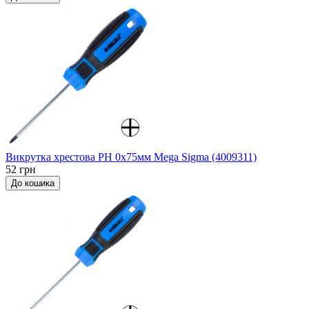
Викрутка хрестова PH 0x75мм Мega Sigma (4009311)
52 грн
До кошика