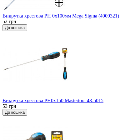
Викрутка хрестова PH 0x100мм Мega Sigma (4009321)
52 грн
До кошика
Викрутка хрестова РН0x150 Mastertool 48-5015
53 грн
До кошика