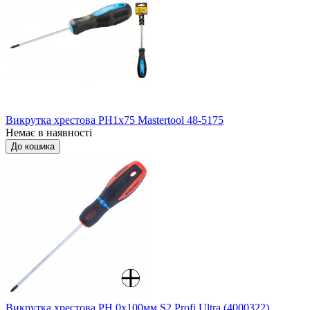
Викрутка хрестова РН1x75 Mastertool 48-5175
Немає в наявності
До кошика
Викрутка хрестова PH 0x100мм S2 Profi Ultra (4000322)