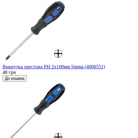
Викрутка хрестова PH 2x100мм Sigma (4006551)
48 грн
До кошика