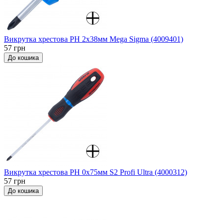
Викрутка хрестова PH 2x38мм Мega Sigma (4009401)
57 грн
До кошика
Викрутка хрестова PH 0x75мм S2 Profi Ultra (4000312)
57 грн
До кошика