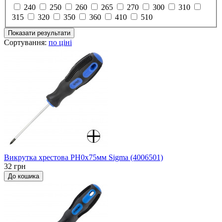
240
250
260
265
270
300
310
315
320
350
360
410
510
Показати результати
Сортування:
по ціні
Викрутка хрестова PH0x75мм Sigma (4006501)
32 грн
До кошика