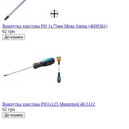
Викрутка хрестова PH 1x75мм Мega Sigma (4009361)
62 грн
До кошика
Викрутка хрестова РН1x125 Mastertool 48-5112
62 грн
До кошика