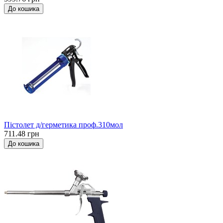
До кошика
Пістолет д/герметика проф.310мол
711.48 грн
До кошика