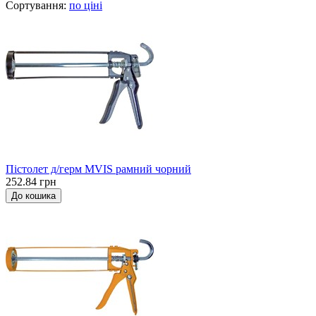
Сортування:
по ціні
Пістолет д/герм MVIS рамний чорний
252.84 грн
До кошика