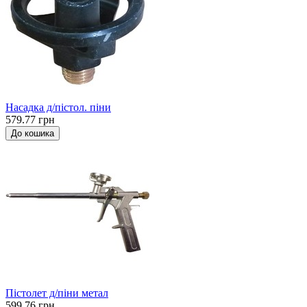
Насадка д/пістол. піни
579.77 грн
До кошика
Пістолет д/піни метал
599.76 грн