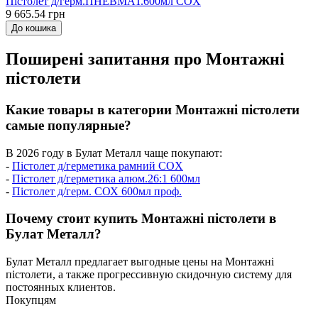
Пістолет д/герм.ПНЕВМАТ.600мл COX
9 665.54 грн
До кошика
Поширені запитання про Монтажні
пістолети
Какие товары в категории Монтажні пістолети
самые популярные?
В 2026 году в Булат Металл чаще покупают:
-
Пістолет д/герметика рамний COX
-
Пістолет д/герметика алюм.26:1 600мл
-
Пістолет д/герм. СОХ 600мл проф.
Почему стоит купить Монтажні пістолети в
Булат Металл?
Булат Металл предлагает выгодные цены на Монтажні
пістолети, а также прогрессивную скидочную систему для
постоянных клиентов.
Покупцям