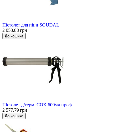
Пістолет для піни SOUDAL
2 053.88 грн
До кошика
Пістолет д/герм. СОХ 600мл проф.
2 577.79 грн
До кошика