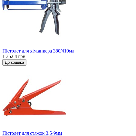
Пістолет для хім.анкера 380/410мл
1 352.4 грн
До кошика
Пістолет для стяжок 3,5-9мм