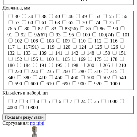
Довжина, мм
30
34
38
40
46
49
53
55
56
57
60
61
63
65
70
74
75
76.5
80
82
83
83(56)
85
86
90
91
92
92(67)
93
95
100
100(74)
101
102
106
108
109
110
112
116
117
117(91)
119
120
124
125
126
132
133
139
141
142
148
150
151
152
156
160
165
169
175
178
180
184
191
195
198
200
205
210
220
224
235
260
280
310
315
340
380
410
450
460
500
502
540
590
600
610
690
900
920
1000
Кількість в наборі, шт
2
3
4
5
6
7
24
25
1000
4000
10800
Показати результати
Сортування:
по ціні