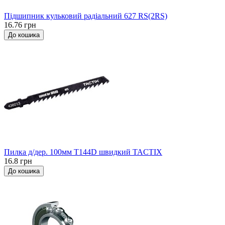
Підшипник кульковий радіальний 627 RS(2RS)
16.76 грн
До кошика
Пилка д/дер. 100мм Т144D швидкий TACTIX
16.8 грн
До кошика