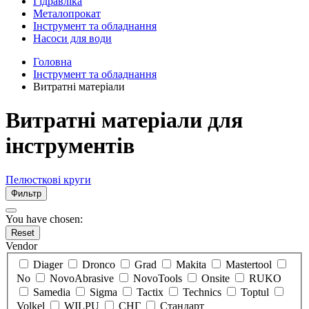
Гідравліка
Металопрокат
Інструмент та обладнання
Насоси для води
Головна
Інструмент та обладнання
Витратні матеріали
Витратні матеріали для
інструментів
Пелюсткові круги
Фильтр
You have chosen:
Reset
Vendor
Diager
Dronco
Grad
Makita
Mastertool
No
NovoAbrasive
NovoTools
Onsite
RUKO
Samedia
Sigma
Tactix
Technics
Toptul
Volkel
WILPU
СНГ
Стандарт