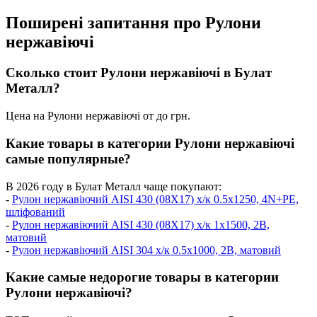
Поширені запитання про Рулони
нержавіючі
Сколько стоит Рулони нержавіючі в Булат
Металл?
Цена на Рулони нержавіючі от до грн.
Какие товары в категории Рулони нержавіючі
самые популярные?
В 2026 году в Булат Металл чаще покупают:
-
Рулон нержавіючий AISI 430 (08Х17) х/к 0.5х1250, 4N+PE,
шліфований
-
Рулон нержавіючий AISI 430 (08Х17) х/к 1х1500, 2B,
матовий
-
Рулон нержавіючий AISI 304 х/к 0.5х1000, 2B, матовий
Какие самые недорогие товары в категории
Рулони нержавіючі?