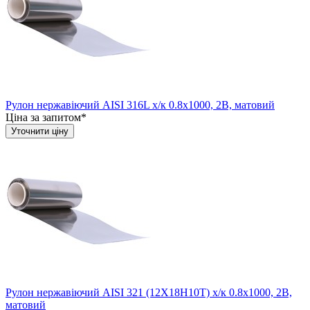
Рулон нержавіючий AISI 316L х/к 0.8х1000, 2B, матовий
Ціна за запитом*
Уточнити ціну
Рулон нержавіючий AISI 321 (12Х18Н10Т) х/к 0.8х1000, 2B,
матовий