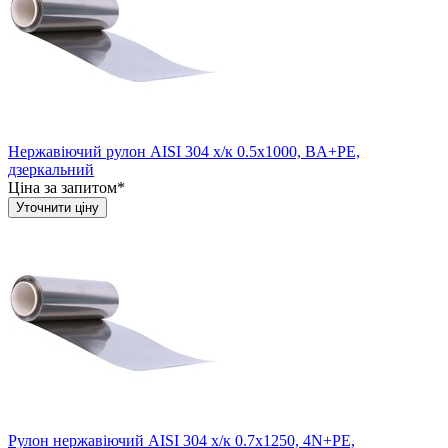
Нержавіючий рулон AISI 304 х/к 0.5х1000, BA+PE,
дзеркальний
Ціна за запитом*
Уточнити ціну
Рулон нержавіючий AISI 304 х/к 0.7х1250, 4N+PE,