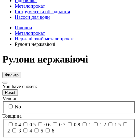
Гідравліка
Металопрокат
Інструмент та обладнання
Насоси для води
Головна
Металопрокат
Нержавіючий металопрокат
Рулони нержавіючі
Рулони нержавіючі
Фильтр
You have chosen:
Reset
Vendor
No
Товщина
0.4
0.5
0.6
0.7
0.8
1
1.2
1.5
2
3
4
5
6