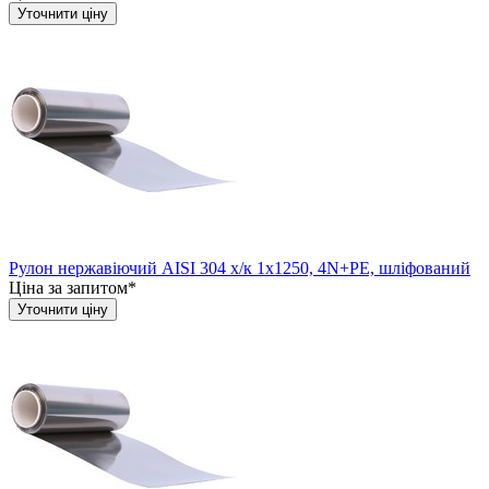
Уточнити ціну
Рулон нержавіючий AISI 304 х/к 1х1250, 4N+PE, шліфований
Ціна за запитом*
Уточнити ціну