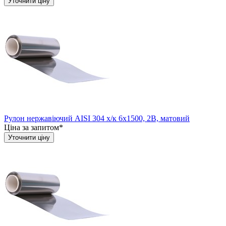
Уточнити ціну
Рулон нержавіючий AISI 304 х/к 6х1500, 2B, матовий
Ціна за запитом*
Уточнити ціну