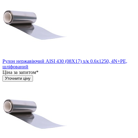
Рулон нержавіючий AISI 430 (08Х17) х/к 0.6х1250, 4N+PE,
шліфований
Ціна за запитом*
Уточнити ціну