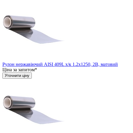
Рулон нержавіючий AISI 409L х/к 1.2х1250, 2B, матовий
Ціна за запитом*
Уточнити ціну