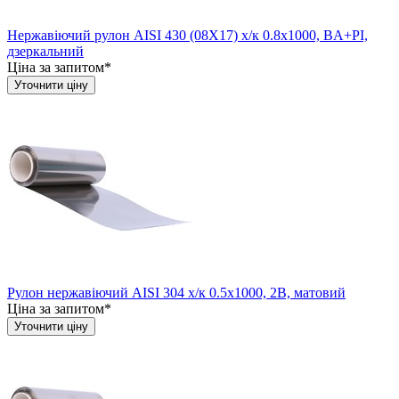
Нержавіючий рулон AISI 430 (08Х17) х/к 0.8х1000, BA+PI,
дзеркальний
Ціна за запитом*
Уточнити ціну
Рулон нержавіючий AISI 304 х/к 0.5х1000, 2B, матовий
Ціна за запитом*
Уточнити ціну