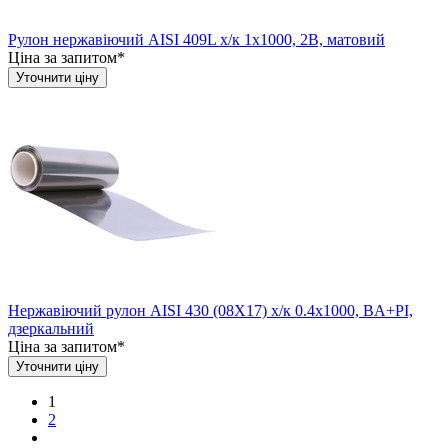
Рулон нержавіючий AISI 409L х/к 1х1000, 2B, матовий
Ціна за запитом*
Уточнити ціну
Нержавіючий рулон AISI 430 (08Х17) х/к 0.4х1000, BA+PI,
дзеркальний
Ціна за запитом*
Уточнити ціну
1
2