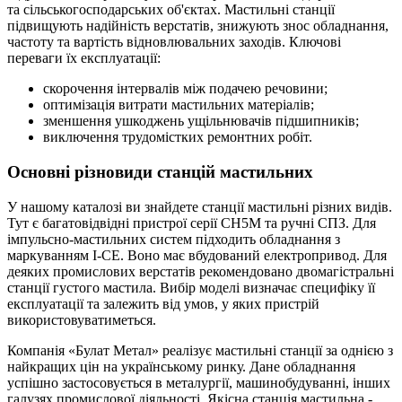
та сільськогосподарських об'єктах. Мастильні станції
підвищують надійність верстатів, знижують знос обладнання,
частоту та вартість відновлювальних заходів. Ключові
переваги їх експлуатації:
скорочення інтервалів між подачею речовини;
оптимізація витрати мастильних матеріалів;
зменшення ушкоджень ущільнювачів підшипників;
виключення трудомістких ремонтних робіт.
Основні різновиди станцій мастильних
У нашому каталозі ви знайдете станції мастильні різних видів.
Тут є багатовідвідні пристрої серії СН5М та ручні СПЗ. Для
імпульсно-мастильних систем підходить обладнання з
маркуванням І-СЕ. Воно має вбудований електропривод. Для
деяких промислових верстатів рекомендовано двомагістральні
станції густого мастила. Вибір моделі визначає специфіку її
експлуатації та залежить від умов, у яких пристрій
використовуватиметься.
Компанія «Булат Метал» реалізує мастильні станції за однією з
найкращих цін на українському ринку. Дане обладнання
успішно застосовується в металургії, машинобудуванні, інших
галузях промислової діяльності. Якісна станція мастильна -