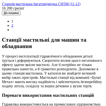
Станція мастильна багатовідвідна СН5М (11-12)
16 200 грн/шт
До кошика
1
2
Станції мастильні для машин та
обладнання
У процесі експлуатації гідравлічного обладнання деталі
труться і деформуються. Скоротити вплив цього негативного
ефекту здатне якісне мастило. Але її потрібно не тільки
правильно нанести, а й грамотно розподілити. Допоможе в
цьому станція мастильна. У каталозі ви знайдете великий
вибір таких пристроїв. Мастильні станції від компанії «Булат
Метал» мають високу надійність і забезпечують безперебійну
подачу літолу, солідолу та інших речовин у вузли тертя.
Переваги використання мастильних станцій
Гідравліка використовується на промислових підприємствах