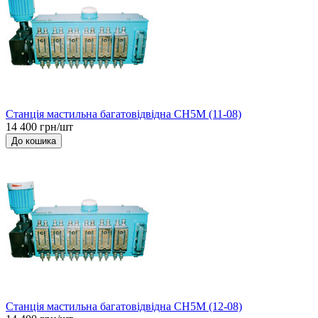
Станція мастильна багатовідвідна СН5М (11-08)
14 400 грн/шт
До кошика
Станція мастильна багатовідвідна СН5М (12-08)