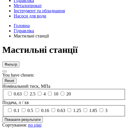
Гідравліка
Металопрокат
Інструмент та обладнання
Насоси для води
Головна
Гідравліка
Мастильні станції
Мастильні станції
Фильтр
You have chosen:
Reset
Номінальний тиск, МПа
0.63
2.5
4
10
20
Подача, л / хв
0.1
0.5
0.16
0.63
1.25
1.85
3
Показати результати
Сортування:
по ціні