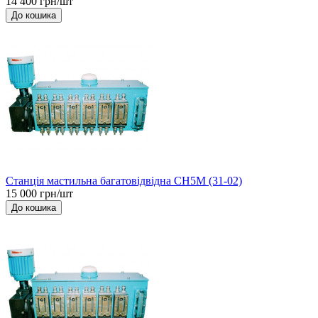
14 400 грн/шт
До кошика
Станція мастильна багатовідвідна СН5М (31-02)
15 000 грн/шт
До кошика