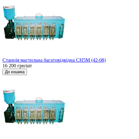
Станція мастильна багатовідвідна СН5М (42-08)
16 200 грн/шт
До кошика