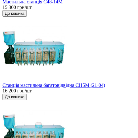
Мастильна станція С48-14М
15 300 грн/шт
До кошика
Станція мастильна багатовідвідна СН5М (21-04)
16 200 грн/шт
До кошика