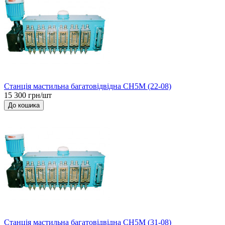
Станція мастильна багатовідвідна СН5М (22-08)
15 300 грн/шт
До кошика
Станція мастильна багатовідвідна СН5М (31-08)