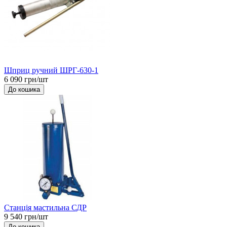
Шприц ручний ШРГ-630-1
6 090 грн/шт
До кошика
Станція мастильна СДР
9 540 грн/шт
До кошика