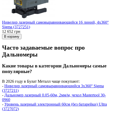
Нивелир лазерный самовыравнивающийся 16 линий, 4x360°
Sigma (3727251)
12 652 грн
В корзину
Часто задаваемые вопрос про
Дальномеры
Какие товары в категории Дальномеры самые
популярные?
В 2026 году в Булат Металл чаще покупают:
-
Нивелир лазерный самовыравнивающийся 3x360° Sigma
(3727211)
-
Дальномер лазерный 0.05-60м, 2мм/м, чехол Mastertool 30-
0960
-
Уровень лазерный электронный 60см (без батарейки) Ultra
(3727072)