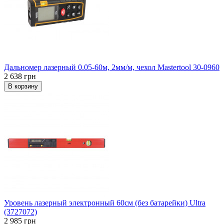
Дальномер лазерный 0.05-60м, 2мм/м, чехол Mastertool 30-0960
2 638 грн
В корзину
Уровень лазерный электронный 60см (без батарейки) Ultra
(3727072)
2 985 грн