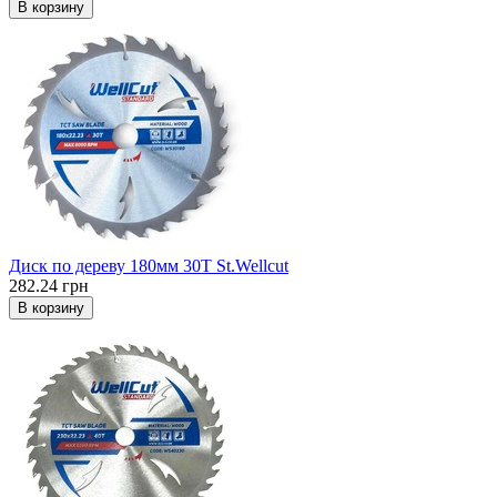
В корзину
Диск по дереву 180мм 30T St.Wellcut
282.24 грн
В корзину