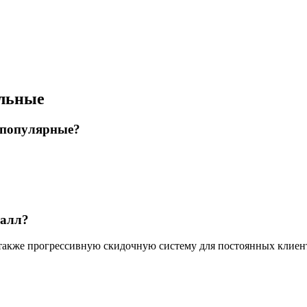
ильные
 популярные?
талл?
 также прогрессивную скидочную систему для постоянных клиен