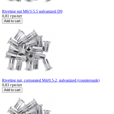
Riveting nut M6/3-5.5 galvanized D9
0,81 грн/шт
Add to cart
Riveting nut, corrugated M4/0.5-2, galvanized (countersunk)
0,83 грн/шт
Add to cart