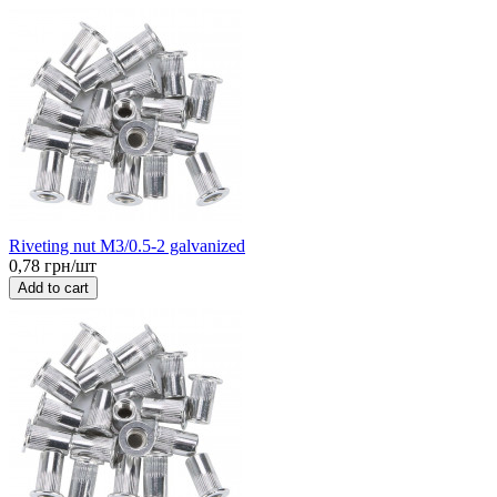
Riveting nut M3/0.5-2 galvanized
0,78 грн/шт
Add to cart