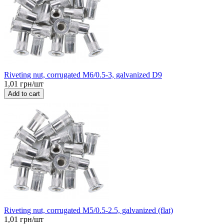
Riveting nut, corrugated M6/0.5-3, galvanized D9
1,01 грн/шт
Add to cart
Riveting nut, corrugated M5/0.5-2.5, galvanized (flat)
1,01 грн/шт