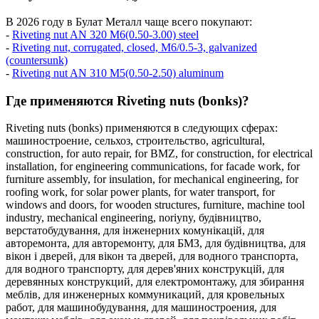
В 2026 году в Булат Металл чаще всего покупают:
-
Riveting nut AN 320 M6(0.50-3.00) steel
-
Riveting nut, corrugated, closed, M6/0.5-3, galvanized
(countersunk)
-
Riveting nut AN 310 M5(0.50-2.50) aluminum
Где применяются Riveting nuts (bonks)?
Riveting nuts (bonks) применяются в следующих сферах:
машиностроение,
сельхоз,
строительство,
agricultural,
construction,
for auto repair,
for BMZ,
for construction,
for electrical
installation,
for engineering communications,
for facade work,
for
furniture assembly,
for insulation,
for mechanical engineering,
for
roofing work,
for solar power plants,
for water transport,
for
windows and doors,
for wooden structures,
furniture,
machine tool
industry,
mechanical engineering,
noriyny,
будівництво,
верстатобудування,
для інженерних комунікацій,
для
авторемонта,
для авторемонту,
для БМЗ,
для будівництва,
для
вікон і дверей,
для вікон та дверей,
для водного транспорта,
для водного транспорту,
для дерев'яних конструкцій,
для
деревянных конструкций,
для електромонтажу,
для збирання
меблів,
для инженерных коммуникаций,
для кровельных
работ,
для машинобудування,
для машиностроения,
для