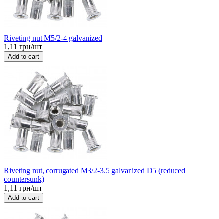
Riveting nut M5/2-4 galvanized
1,11 грн/шт
Add to cart
Riveting nut, corrugated M3/2-3.5 galvanized D5 (reduced
countersunk)
1,11 грн/шт
Add to cart