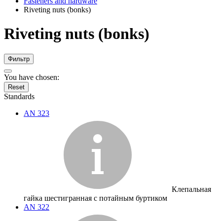
Fasteners and hardware
Riveting nuts (bonks)
Riveting nuts (bonks)
Фильтр
You have chosen:
Reset
Standards
AN 323
Клепальная
гайка шестигранная с потайным буртиком
AN 322