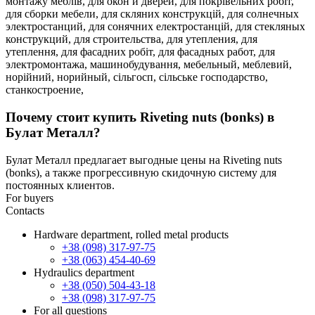
монтажу меблів,
для окон и дверей,
для покрівельних робіт,
для сборки мебели,
для скляних конструкцій,
для солнечных
электростанций,
для сонячних електростанцій,
для стекляных
конструкций,
для строительства,
для утепления,
для
утеплення,
для фасадних робіт,
для фасадных работ,
для
электромонтажа,
машинобудування,
мебельный,
меблевий,
норійний,
норийный,
сільгосп,
сільське господарство,
станкостроение,
Почему стоит купить Riveting nuts (bonks) в
Булат Металл?
Булат Металл предлагает выгодные цены на Riveting nuts
(bonks), а также прогрессивную скидочную систему для
постоянных клиентов.
For buyers
Contacts
Hardware department, rolled metal products
+38 (098) 317-97-75
+38 (063) 454-40-69
Hydraulics department
+38 (050) 504-43-18
+38 (098) 317-97-75
For all questions