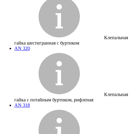
Клепальная
гайка шестигранная с буртиком
AN 320
Клепальная
гайка с потайным буртиком, рифленая
AN 318