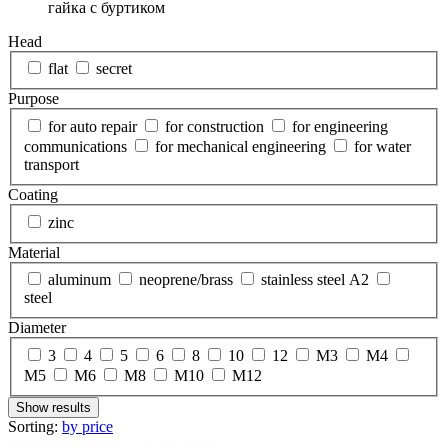
гайка с буртиком
Head
flat
secret
Purpose
for auto repair
for construction
for engineering
communications
for mechanical engineering
for water
transport
Coating
zinc
Material
aluminum
neoprene/brass
stainless steel A2
steel
Diameter
3
4
5
6
8
10
12
М3
М4
М5
М6
М8
М10
М12
Show results
Sorting:
by price