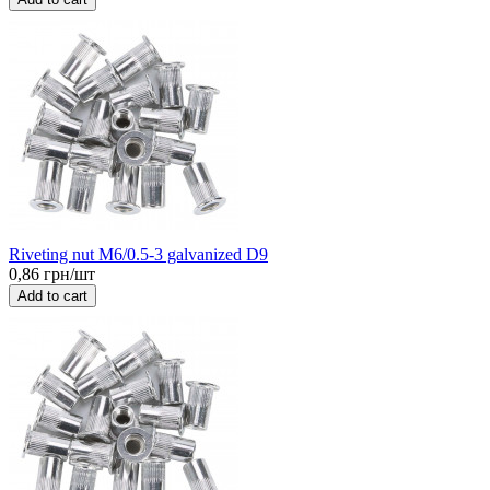
Riveting nut M6/0.5-3 galvanized D9
0,86 грн/шт
Add to cart