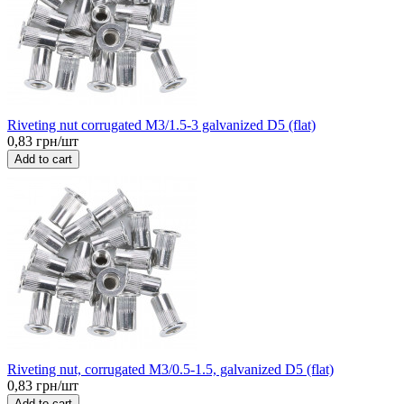
Riveting nut corrugated M3/1.5-3 galvanized D5 (flat)
0,83 грн/шт
Add to cart
Riveting nut, corrugated M3/0.5-1.5, galvanized D5 (flat)
0,83 грн/шт
Add to cart