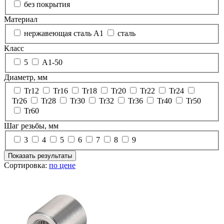
без покрытия
Материал
нержавеющая сталь А1
сталь
Класс
5
А1-50
Диаметр, мм
Tr12
Tr16
Tr18
Tr20
Tr22
Tr24
Tr26
Tr28
Tr30
Tr32
Tr36
Tr40
Tr50
Tr60
Шаг резьбы, мм
3
4
5
6
7
8
9
Показать результаты
Сортировка:
по цене