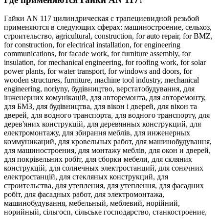
Гайки AN 117 цилиндрическая с трапециевидной резьбой
применяются в следующих сферах:
машиностроение,
сельхоз,
строительство,
agricultural,
construction,
for auto repair,
for BMZ,
for construction,
for electrical installation,
for engineering
communications,
for facade work,
for furniture assembly,
for
insulation,
for mechanical engineering,
for roofing work,
for solar
power plants,
for water transport,
for windows and doors,
for
wooden structures,
furniture,
machine tool industry,
mechanical
engineering,
noriyny,
будівництво,
верстатобудування,
для
інженерних комунікацій,
для авторемонта,
для авторемонту,
для БМЗ,
для будівництва,
для вікон і дверей,
для вікон та
дверей,
для водного транспорта,
для водного транспорту,
для
дерев'яних конструкцій,
для деревянных конструкций,
для
електромонтажу,
для збирання меблів,
для инженерных
коммуникаций,
для кровельных работ,
для машинобудування,
для машиностроения,
для монтажу меблів,
для окон и дверей,
для покрівельних робіт,
для сборки мебели,
для скляних
конструкцій,
для солнечных электростанций,
для сонячних
електростанцій,
для стекляных конструкций,
для
строительства,
для утепления,
для утеплення,
для фасадних
робіт,
для фасадных работ,
для электромонтажа,
машинобудування,
мебельный,
меблевий,
норійний,
норийный,
сільгосп,
сільське господарство,
станкостроение,