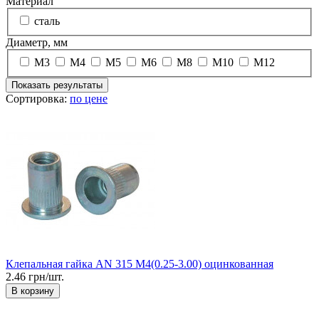
Материал
сталь
Диаметр, мм
М3
М4
М5
М6
М8
М10
М12
Показать результаты
Сортировка:
по цене
Клепальная гайка AN 315 М4(0.25-3.00) оцинкованная
2.46 грн/шт.
В корзину