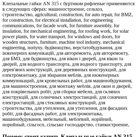
Клепальные гайки AN 315 с буртиком рифленые применяются
в следующих сферах:
машиностроение,
сельхоз,
строительство,
agricultural,
construction,
for auto repair,
for BMZ,
for construction,
for electrical installation,
for engineering
communications,
for facade work,
for furniture assembly,
for
insulation,
for mechanical engineering,
for roofing work,
for solar
power plants,
for water transport,
for windows and doors,
for
wooden structures,
furniture,
machine tool industry,
mechanical
engineering,
noriyny,
будівництво,
верстатобудування,
для
інженерних комунікацій,
для авторемонта,
для авторемонту,
для БМЗ,
для будівництва,
для вікон і дверей,
для вікон та
дверей,
для водного транспорта,
для водного транспорту,
для
дерев'яних конструкцій,
для деревянных конструкций,
для
електромонтажу,
для збирання меблів,
для инженерных
коммуникаций,
для кровельных работ,
для машинобудування,
для машиностроения,
для монтажу меблів,
для окон и дверей,
для покрівельних робіт,
для сборки мебели,
для скляних
конструкцій,
для солнечных электростанций,
для сонячних
електростанцій,
для стекляных конструкций,
для
строительства,
для утепления,
для утеплення,
для фасадних
робіт,
для фасадных работ,
для электромонтажа,
машинобудування,
мебельный,
меблевий,
норійний,
норийный,
сільгосп,
сільське господарство,
станкостроение,
Почему стоит купить Клепальные гайки AN 315