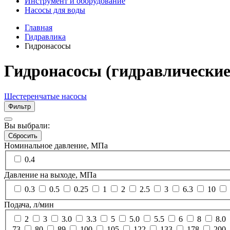
Инструмент и оборудование
Насосы для воды
Главная
Гидравлика
Гидронасосы
Гидронасосы (гидравлические
Шестеренчатые насосы
Фильтр
Вы выбрали:
Сбросить
Номинальное давление, МПа
0.4
Давление на выходе, МПа
0.3
0.5
0.25
1
2
2.5
3
6.3
10
Подача, л/мин
2
3
3.0
3.3
5
5.0
5.5
6
8
8.0
73
80
89
100
105
122
133
178
200