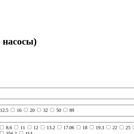
 насосы)
12.5
16
20
32
50
89
8.6
11
12
13.2
17.06
18
19.3
22
25
356.2
414