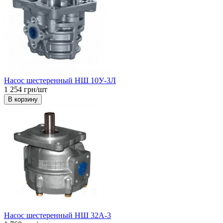
Насос шестеренный НШ 10У-3Л
1 254 грн/шт
В корзину
Насос шестеренный НШ 32А-3