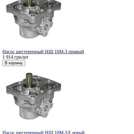
Насос шестеренный НШ 10М-3 правый
1 914 грн/шт
В корзину
Насос шестеренный НШ 10М-3Л левый