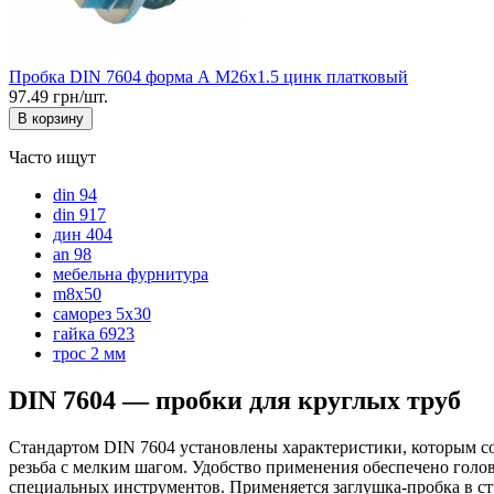
Пробка DIN 7604 форма А М26x1.5 цинк платковый
97.49 грн/шт.
В корзину
Часто ищут
din 94
din 917
дин 404
an 98
мебельна фурнитура
m8x50
саморез 5х30
гайка 6923
трос 2 мм
DIN 7604 — пробки для круглых труб
Стандартом DIN 7604 установлены характеристики, которым со
резьба с мелким шагом. Удобство применения обеспечено гол
специальных инструментов. Применяется заглушка-пробка в с