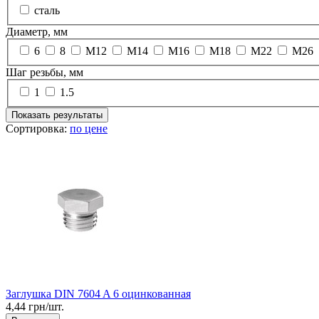
сталь
Диаметр, мм
6
8
М12
М14
М16
М18
М22
М26
Шаг резьбы, мм
1
1.5
Показать результаты
Сортировка:
по цене
Заглушка DIN 7604 A 6 оцинкованная
4,44 грн/шт.