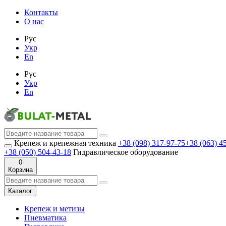
Контакты
О нас
Рус
Укр
En
Рус
Укр
En
Крепеж и крепежная техника
+38 (098) 317-97-75
+38 (063) 4
+38 (050) 504-43-18
Гидравлическое оборудование
0
Корзина
Каталог
Крепеж и метизы
Пневматика