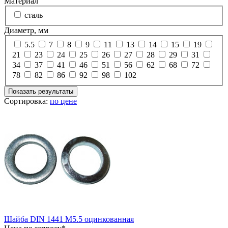
Материал
сталь
Диаметр, мм
5.5
7
8
9
11
13
14
15
19
21
23
24
25
26
27
28
29
31
34
37
41
46
51
56
62
68
72
78
82
86
92
98
102
Показать результаты
Сортировка:
по цене
Шайба DIN 1441 М5.5 оцинкованная