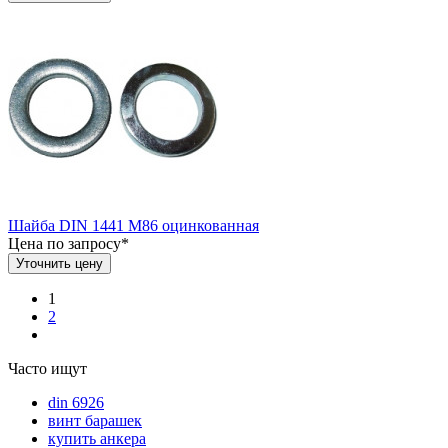
Шайба DIN 1441 М86 оцинкованная
Цена по запросу*
Уточнить цену
1
2
Часто ищут
din 6926
винт барашек
купить анкера