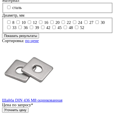
Материал
сталь
Диаметр, мм
8
10
12
16
20
22
24
27
30
33
36
39
42
45
48
52
Показать результаты
Сортировка:
по цене
Шайба DIN 436 М8 оцинкованная
Цена по запросу*
Уточнить цену