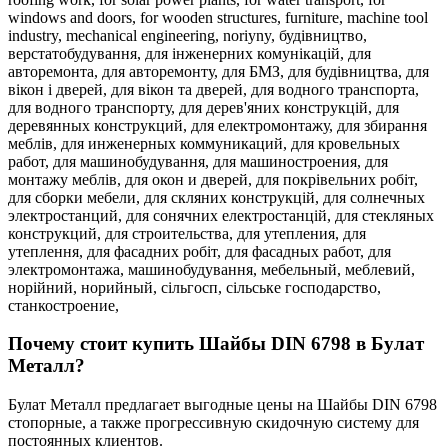
windows and doors,
for wooden structures,
furniture,
machine tool
industry,
mechanical engineering,
noriyny,
будівництво,
верстатобудування,
для інженерних комунікацій,
для
авторемонта,
для авторемонту,
для БМЗ,
для будівництва,
для
вікон і дверей,
для вікон та дверей,
для водного транспорта,
для водного транспорту,
для дерев'яних конструкцій,
для
деревянных конструкций,
для електромонтажу,
для збирання
меблів,
для инженерных коммуникаций,
для кровельных
работ,
для машинобудування,
для машиностроения,
для
монтажу меблів,
для окон и дверей,
для покрівельних робіт,
для сборки мебели,
для скляних конструкцій,
для солнечных
электростанций,
для сонячних електростанцій,
для стекляных
конструкций,
для строительства,
для утепления,
для
утеплення,
для фасадних робіт,
для фасадных работ,
для
электромонтажа,
машинобудування,
мебельный,
меблевий,
норійний,
норийный,
сільгосп,
сільське господарство,
станкостроение,
Почему стоит купить Шайбы DIN 6798 в Булат
Металл?
Булат Металл предлагает выгодные цены на Шайбы DIN 6798
стопорные, а также прогрессивную скидочную систему для
постоянных клиентов.