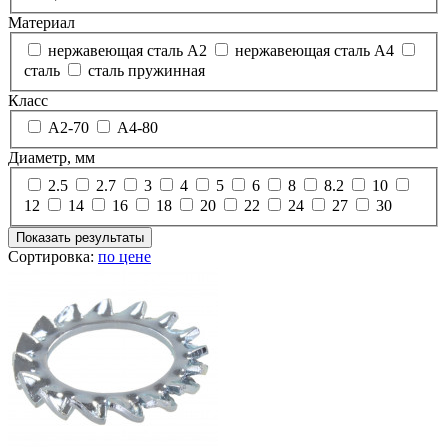
Материал
нержавеющая сталь А2
нержавеющая сталь А4
сталь
сталь пружинная
Класс
А2-70
А4-80
Диаметр, мм
2.5
2.7
3
4
5
6
8
8.2
10
12
14
16
18
20
22
24
27
30
Показать результаты
Сортировка:
по цене