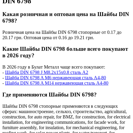
DIN 6798
Какая розничная и оптовая цена на Шайбы DIN
6798?
Розничная цена на Шайбы DIN 6798 стопорные от 0.17 до
20.17 грн. Оптовая цена от 0.16 до 19.21 грн.
Какие Шайбы DIN 6798 больше всего покупают
в 2026 году?
В 2026 году в Булат Металл чаще всего покупают:
-
Шайба DIN 6798 J М8.2x15x0.8 сталь А2
-
Шайба DIN 6798 A М6 нержавеющая сталь А4-80
-
Шайба DIN 6798 A М14 нержавеющая сталь А4-80
Где применяются Шайбы DIN 6798?
Шайбы DIN 6798 стопорные применяются в следующих
сферах:
машиностроение,
сельхоз,
строительство,
agricultural,
construction,
for auto repair,
for BMZ,
for construction,
for electrical
installation,
for engineering communications,
for facade work,
for
furniture assembly,
for insulation,
for mechanical engineering,
for
roofing work,
for solar power plants,
for water transport,
for