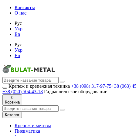
Контакты
О нас
Рус
Укр
En
Рус
Укр
En
Крепеж и крепежная техника
+38 (098) 317-97-75
+38 (063) 4
+38 (050) 504-43-18
Гидравлическое оборудование
0
Корзина
Каталог
Крепеж и метизы
Пневматика