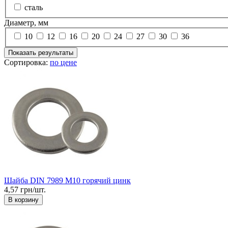
сталь
Диаметр, мм
10
12
16
20
24
27
30
36
Показать результаты
Сортировка:
по цене
Шайба DIN 7989 М10 горячий цинк
4,57 грн/шт.
В корзину