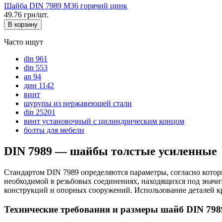
Шайба DIN 7989 М36 горячий цинк
49.76 грн/шт.
В корзину
Часто ищут
din 961
din 553
an 94
дин 1142
винт
шурупы из нержавеющей стали
din 25201
винт установочный с цилиндрическим концом
болты для мебели
DIN 7989 — шайбы толстые усиленные
Стандартом DIN 7989 определяются параметры, согласно кото
необходимой в резьбовых соединениях, находящихся под знач
конструкций и опорных сооружений. Использование деталей к
Технические требования и размеры шайб DIN 798