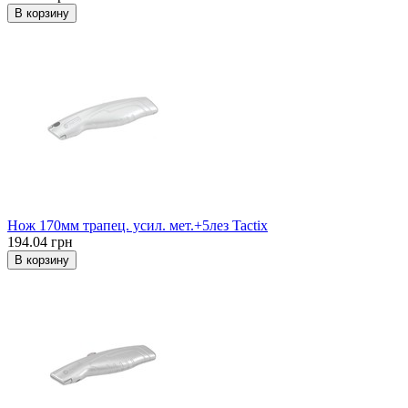
В корзину
Нож 170мм трапец. усил. мет.+5лез Tactix
194.04 грн
В корзину