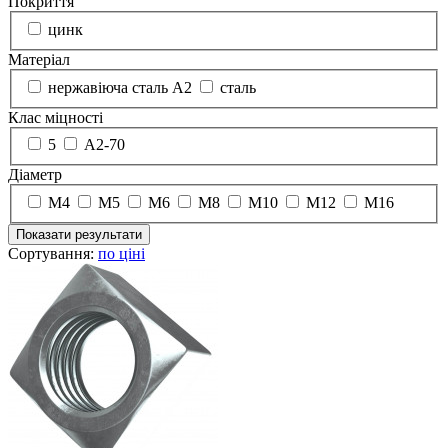
Покриття
цинк
Матеріал
нержавіюча сталь А2
сталь
Клас міцності
5
А2-70
Діаметр
М4
М5
М6
М8
М10
М12
М16
Показати результати
Сортування:
по ціні