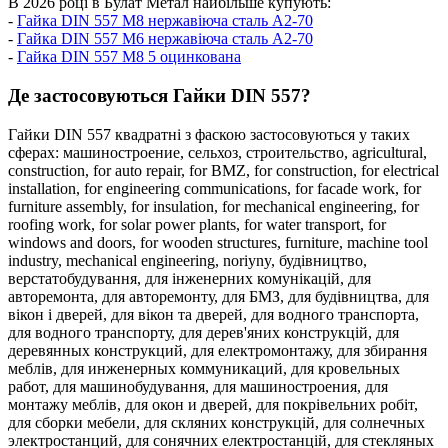
В 2026 році в Булат Метал найбільше купують:
-
Гайка DIN 557 М8 нержавіюча сталь A2-70
-
Гайка DIN 557 М6 нержавіюча сталь A2-70
-
Гайка DIN 557 М8 5 оцинкована
Де застосовуються Гайки DIN 557?
Гайки DIN 557 квадратні з фаскою застосовуються у таких
сферах:
машиностроение,
сельхоз,
строительство,
agricultural,
construction,
for auto repair,
for BMZ,
for construction,
for electrical
installation,
for engineering communications,
for facade work,
for
furniture assembly,
for insulation,
for mechanical engineering,
for
roofing work,
for solar power plants,
for water transport,
for
windows and doors,
for wooden structures,
furniture,
machine tool
industry,
mechanical engineering,
noriyny,
будівництво,
верстатобудування,
для інженерних комунікацій,
для
авторемонта,
для авторемонту,
для БМЗ,
для будівництва,
для
вікон і дверей,
для вікон та дверей,
для водного транспорта,
для водного транспорту,
для дерев'яних конструкцій,
для
деревянных конструкций,
для електромонтажу,
для збирання
меблів,
для инженерных коммуникаций,
для кровельных
работ,
для машинобудування,
для машиностроения,
для
монтажу меблів,
для окон и дверей,
для покрівельних робіт,
для сборки мебели,
для скляних конструкцій,
для солнечных
электростанций,
для сонячних електростанцій,
для стекляных