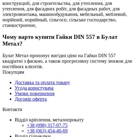
конструкций,
для строительства,
для утепления,
для
утеплення,
для фасадних робіт,
для фасадных работ,
для
электромонтажа,
машинобудування,
мебельный,
меблевий,
норійний,
норийный,
сільгосп,
сільське господарство,
станкостроение,
Чому варто купити Гайки DIN 557 в Булат
Метал?
Булат Метал пропонує вигідні ціни на Гайки DIN 557
квадратні з фаскою, а також прогресивну систему знижок для
постійних клієнтів.
Покупцям
Доставка та оплата товару
Угода користувача
Умови повернення
Договір оферта
Контакти
Відділ кріплення, металопрокату
+38 (098) 317-97-75
+38 (063) 454-40-69
Відділ гідравліки