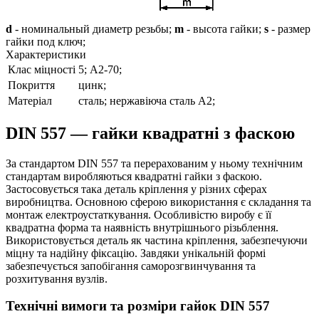
d
- номинальный диаметр резьбы;
m
- высота гайки;
s
- размер
гайки под ключ;
Характеристики
Клас міцності
5; А2-70;
Покриття
цинк;
Матеріал
сталь; нержавіюча сталь А2;
DIN 557 — гайки квадратні з фаскою
За стандартом DIN 557 та перерахованим у ньому технічним
стандартам виробляються квадратні гайки з фаскою.
Застосовується така деталь кріплення у різних сферах
виробництва. Основною сферою використання є складання та
монтаж електроустаткування. Особливістю виробу є її
квадратна форма та наявність внутрішнього різьблення.
Використовується деталь як частина кріплення, забезпечуючи
міцну та надійну фіксацію. Завдяки унікальній формі
забезпечується запобігання саморозгвинчування та
розхитування вузлів.
Технічні вимоги та розміри гайок DIN 557