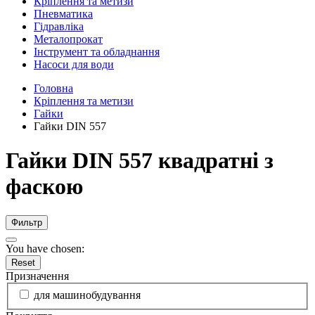
Кріплення та метизи
Пневматика
Гідравліка
Металопрокат
Інструмент та обладнання
Насоси для води
Головна
Кріплення та метизи
Гайки
Гайки DIN 557
Гайки DIN 557 квадратні з
фаскою
Фильтр
You have chosen:
Reset
Призначення
для машинобудування