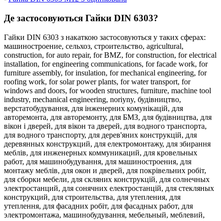
Де застосовуються Гайки DIN 6303?
Гайки DIN 6303 з накаткою застосовуються у таких сферах:
машиностроение,
сельхоз,
строительство,
agricultural,
construction,
for auto repair,
for BMZ,
for construction,
for electrical
installation,
for engineering communications,
for facade work,
for
furniture assembly,
for insulation,
for mechanical engineering,
for
roofing work,
for solar power plants,
for water transport,
for
windows and doors,
for wooden structures,
furniture,
machine tool
industry,
mechanical engineering,
noriyny,
будівництво,
верстатобудування,
для інженерних комунікацій,
для
авторемонта,
для авторемонту,
для БМЗ,
для будівництва,
для
вікон і дверей,
для вікон та дверей,
для водного транспорта,
для водного транспорту,
для дерев'яних конструкцій,
для
деревянных конструкций,
для електромонтажу,
для збирання
меблів,
для инженерных коммуникаций,
для кровельных
работ,
для машинобудування,
для машиностроения,
для
монтажу меблів,
для окон и дверей,
для покрівельних робіт,
для сборки мебели,
для скляних конструкцій,
для солнечных
электростанций,
для сонячних електростанцій,
для стекляных
конструкций,
для строительства,
для утепления,
для
утеплення,
для фасадних робіт,
для фасадных работ,
для
электромонтажа,
машинобудування,
мебельный,
меблевий,