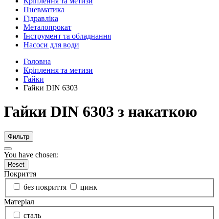
Кріплення та метизи
Пневматика
Гідравліка
Металопрокат
Інструмент та обладнання
Насоси для води
Головна
Кріплення та метизи
Гайки
Гайки DIN 6303
Гайки DIN 6303 з накаткою
Фильтр
You have chosen:
Reset
Покриття
без покриття
цинк
Матеріал
сталь