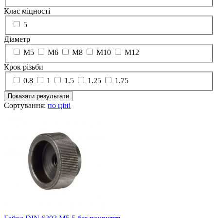
Клас міцності
5
Діаметр
М5
М6
М8
М10
М12
Крок різьби
0.8
1
1.5
1.25
1.75
Показати результати
Сортування:
по ціні