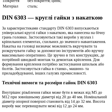
Покриття
без покриття; цинк;
Матеріал
сталь;
DIN 6303 — круглі гайки з накаткою
За характеристиками стандарту DIN 6303 випускаються
універсальні круглі гайки з накаткою, яка нанесена на бічну
грань головки. Застосовуються такі вироби у вузлах і
кріпильних елементах, схильних до значного навантаження.
Накатка на головці визначає можливість вкручувати та
розкручувати гайку за допомогою інструментів або вручну
максимально оперативно. Це зручно в тих конструкціях, де
потрібний швидкий монтаж та демонтаж кріплення. Для
формування кріплення потрібно застосування шпильок або
болтів. Застосовується гайка в станко-, машино- та
приладобудуванні, інших галузях промисловості.
Технічні вимоги та розміри гайок DIN 6303
Внутрішнє різьблення гайки може бути в межах від М5 до
М12 при зовнішньому діаметрі від 20 до 40 мм. Номінальний
діаметр опорної поверхні становить від 14 до 32 мм. Висота
виробу має перевищувати межі від 12 до 24 мм.