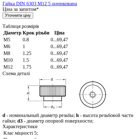
Гайка DIN 6303 М12 5 оцинкована
Ціна за запитом*
Уточнити ціну
Таблиця розмірів
Діаметр
Крок різьби
Ціна
М5
0.8
0...69,47
М6
1
0...69,47
М8
1.25
0...69,47
М10
1.5
0...69,47
М12
1.75
0...69,47
Схема деталі
d
- номинальный диаметр резьбы;
h
- высота резьбовой части
гайки;
d3
- диаметр опорной поверхности;
Характеристики
Клас міцності
5;