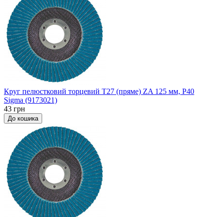
Круг пелюстковий торцевий Т27 (пряме) ZA 125 мм, P40
Sigma (9173021)
43 грн
До кошика