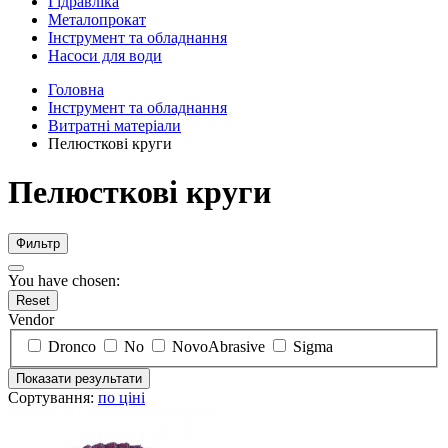
Гідравліка
Металопрокат
Інструмент та обладнання
Насоси для води
Головна
Інструмент та обладнання
Витратні матеріали
Пелюсткові круги
Пелюсткові круги
Фильтр
You have chosen:
Reset
Vendor
Dronco
No
NovoAbrasive
Sigma
Показати результати
Сортування:
по ціні