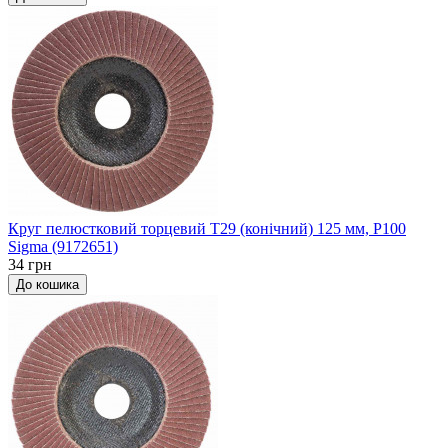
Круг пелюстковий торцевий Т29 (конічний) 125 мм, P100
Sigma (9172651)
34 грн
До кошика