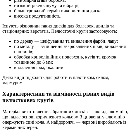
рівномірна м'яка обробка;
низький рівень шуму та вібрації;
більш тривалий термін використання диска;
висока продуктивність.
Існують різновиди таких дисків для болгарок, дрилів та
стаціонарних верстатів. Пелюсточні круги застосовують:
по дереву — шліфування та видалення фарби, лаку;
по металу — зачищення зварювальних швів, видалення
напливів;
обробка криволінійних поверхонь, кутів та кромок
товщиною до 6 мм;
видалення іржі, окалини.
Деякі види підходять для роботи із пластиком, склом,
мармуром.
Характеристики та відмінності різних видів
пелюсткових кругів
Матеріал виготовлення абразивних дисків — оксид алюмінію,
що надає основі коричневого кольору. З цирконату алюмінію
одержують сині кола. А найдорожчі — червоні виробляють із
керамічних зерен.