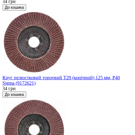
34 грн
До кошика
Круг пелюстковий торцевий Т29 (конічний) 125 мм, P40
Sigma (9172621)
34 грн
До кошика