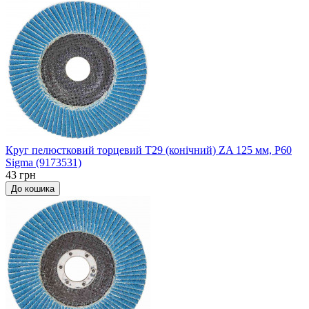
Круг пелюстковий торцевий Т29 (конічний) ZA 125 мм, P60
Sigma (9173531)
43 грн
До кошика