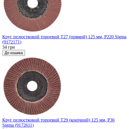
Круг пелюстковий торцевий Т27 (прямий) 125 мм, P220 Sigma
(9172171)
34 грн
До кошика
Круг пелюстковий торцевий Т29 (конічний) 125 мм, P36
Sigma (9172611)