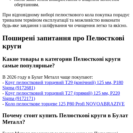
обертанням.
При відповідному виборі пелюсткового кола покупка порадує
тривалим терміном експлуатації та можливістю виконати
будь-яке завдання з шліфування чи очищення легко та якісно.
Поширені запитання про Пелюсткові
круги
Какие товары в категории Пелюсткові круги
самые популярные?
В 2026 году в Булат Металл чаще покупают:
-
Круг пелюстковий торцевий Т29 (конічний) 125 мм, P180
Sigma (9172681)
-
Круг пелюстковий торцевий Т27 (прямий) 125 мм, P220
Sigma (9172171)
-
Коло пелюсткове торцеве 125 P80 Profi NOVOABRAZIVE
Почему стоит купить Пелюсткові круги в Булат
Металл?