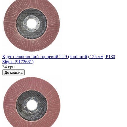
Круг пелюстковий торцевий Т29 (конічний) 125 мм, P180
Sigma (9172681)
34 грн
До кошика