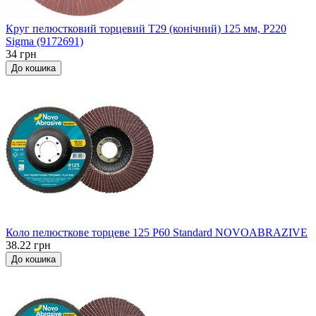
Круг пелюстковий торцевий Т29 (конічний) 125 мм, P220
Sigma (9172691)
34 грн
До кошика
Коло пелюсткове торцеве 125 P60 Standard NOVOABRAZIVE
38.22 грн
До кошика