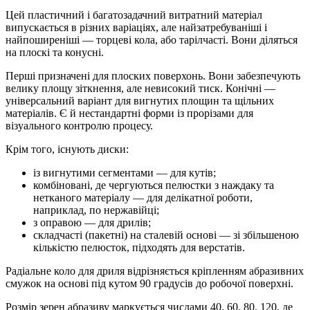
Цей пластичний і багатозадачний витратний матеріал
випускається в різних варіаціях, але найзатребуваніші і
найпоширеніші — торцеві кола, або тарілчасті. Вони діляться
на плоскі та конусні.
Перші призначені для плоских поверхонь. Вони забезпечують
велику площу зіткнення, але невисокий тиск. Конічні —
універсальний варіант для вигнутих площин та щільних
матеріалів. Є й нестандартні форми із прорізами для
візуального контролю процесу.
Крім того, існують диски:
із вигнутими сегментами — для кутів;
комбіновані, де чергуються пелюстки з наждаку та
нетканого матеріалу — для делікатної роботи,
наприклад, по нержавійці;
з оправою — для дрилів;
складчасті (пакетні) на сталевій основі — зі збільшеною
кількістю пелюсток, підходять для верстатів.
Радіальне коло для дриля відрізняється кріпленням абразивних
смужок на основі під кутом 90 градусів до робочої поверхні.
Розмір зерен абразиву маркується числами 40, 60, 80, 120, де