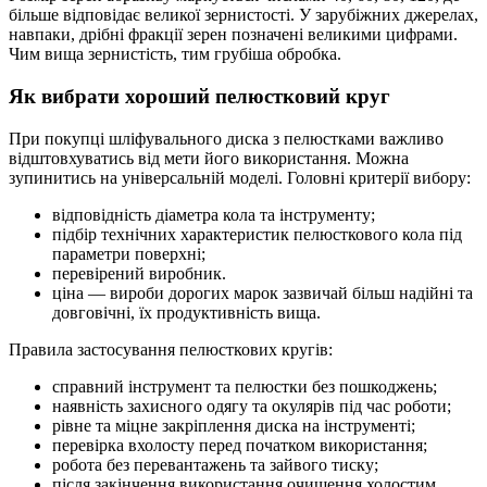
більше відповідає великої зернистості. У зарубіжних джерелах,
навпаки, дрібні фракції зерен позначені великими цифрами.
Чим вища зернистість, тим грубіша обробка.
Як вибрати хороший пелюстковий круг
При покупці шліфувального диска з пелюстками важливо
відштовхуватись від мети його використання. Можна
зупинитись на універсальній моделі. Головні критерії вибору:
відповідність діаметра кола та інструменту;
підбір технічних характеристик пелюсткового кола під
параметри поверхні;
перевірений виробник.
ціна — вироби дорогих марок зазвичай більш надійні та
довговічні, їх продуктивність вища.
Правила застосування пелюсткових кругів:
справний інструмент та пелюстки без пошкоджень;
наявність захисного одягу та окулярів під час роботи;
рівне та міцне закріплення диска на інструменті;
перевірка вхолосту перед початком використання;
робота без перевантажень та зайвого тиску;
після закінчення використання очищення холостим