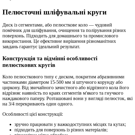
Пелюсточні шліфувальні круги
Диск із сегментами, або пелюсткове коло — чудовий
помічник для шліфування, очищення та полірування різних
поверхонь. Підходить для домашнього та промислового
використання. Це ефективне вирішення різноманітних
завдань гарантує ідеальний результат.
Конструкція та відмінні особливості
пелюсткових кругів
Коло пелюсткового типу є диском, покритим абразивними
частинками діаметром 15-500 мм зі штучного корунду або
циркону. Від звичайного зачистного або відрізного кола його
відрізняє наявність по краях сегментів м'якого та гнучкого
наждакового паперу. Розташовані вони у вигляді пелюсток, які
на 3/4 перекривають один одного.
Особливості цієї конструкції:
зручно працювати у важкодоступних місцях та кутах;
підходить для поверхонь із різних матеріалів;