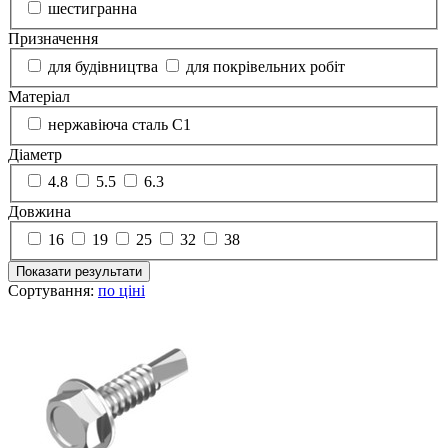
шестигранна
Призначення
для будівництва
для покрівельних робіт
Матеріал
нержавіюча сталь C1
Діаметр
4.8
5.5
6.3
Довжина
16
19
25
32
38
Показати результати
Сортування:
по ціні