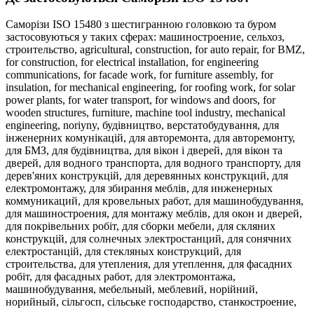
Саморізи ISO 15480 з шестигранною головкою та буром
застосовуються у таких сферах:
машиностроение,
сельхоз,
строительство,
agricultural,
construction,
for auto repair,
for BMZ,
for construction,
for electrical installation,
for engineering
communications,
for facade work,
for furniture assembly,
for
insulation,
for mechanical engineering,
for roofing work,
for solar
power plants,
for water transport,
for windows and doors,
for
wooden structures,
furniture,
machine tool industry,
mechanical
engineering,
noriyny,
будівництво,
верстатобудування,
для
інженерних комунікацій,
для авторемонта,
для авторемонту,
для БМЗ,
для будівництва,
для вікон і дверей,
для вікон та
дверей,
для водного транспорта,
для водного транспорту,
для
дерев'яних конструкцій,
для деревянных конструкций,
для
електромонтажу,
для збирання меблів,
для инженерных
коммуникаций,
для кровельных работ,
для машинобудування,
для машиностроения,
для монтажу меблів,
для окон и дверей,
для покрівельних робіт,
для сборки мебели,
для скляних
конструкцій,
для солнечных электростанций,
для сонячних
електростанцій,
для стекляных конструкций,
для
строительства,
для утепления,
для утеплення,
для фасадних
робіт,
для фасадных работ,
для электромонтажа,
машинобудування,
мебельный,
меблевий,
норійний,
норийный,
сільгосп,
сільське господарство,
станкостроение,