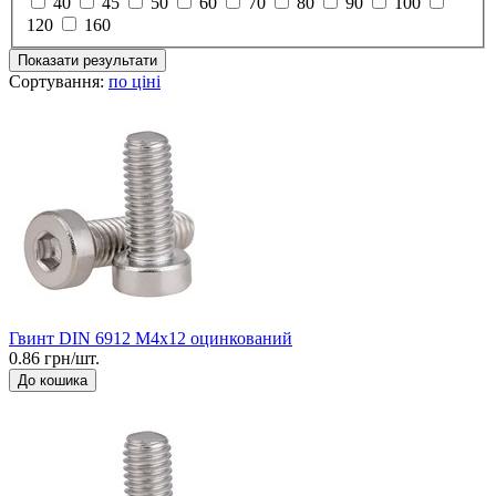
40
45
50
60
70
80
90
100
120
160
Показати результати
Сортування:
по ціні
Гвинт DIN 6912 М4x12 оцинкований
0.86 грн/шт.
До кошика