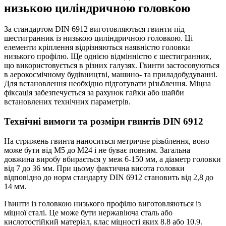
низькою циліндричною головкою
За стандартом DIN 6912 виготовляються гвинти під
шестигранник із низькою циліндричною головкою. Ці
елементи кріплення відрізняються наявністю головки
низького профілю. Ще однією відмінністю є шестигранник,
що використовується в різних галузях. Гвинти застосовуються
в аерокосмічному будівництві, машино- та приладобудуванні.
Для встановлення необхідно підготувати різьблення. Міцна
фіксація забезпечується за рахунок гайки або шайби
встановлених технічних параметрів.
Технічні вимоги та розміри гвинтів DIN 6912
На стрижень гвинта наноситься метричне різьблення, воно
може бути від М5 до М24 і не буває повним. Загальна
довжина виробу вбирається у меж 6-150 мм, а діаметр головки
від 7 до 36 мм. При цьому фактична висота головки
відповідно до норм стандарту DIN 6912 становить від 2,8 до
14 мм.
Гвинти із головкою низького профілю виготовляються із
міцної сталі. Це може бути нержавіюча сталь або
кислотостійкий матеріал, клас міцності яких 8.8 або 10.9.