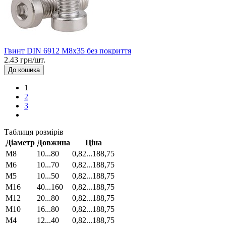
Гвинт DIN 6912 М8x35 без покриття
2.43 грн/шт.
До кошика
1
2
3
Таблиця розмірів
Діаметр
Довжина
Ціна
М8
10...80
0,82...188,75
М6
10...70
0,82...188,75
М5
10...50
0,82...188,75
М16
40...160
0,82...188,75
М12
20...80
0,82...188,75
М10
16...80
0,82...188,75
М4
12...40
0,82...188,75