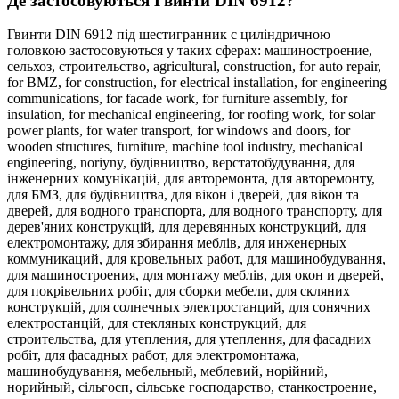
Де застосовуються Гвинти DIN 6912?
Гвинти DIN 6912 під шестигранник c циліндричною
головкою застосовуються у таких сферах:
машиностроение,
сельхоз,
строительство,
agricultural,
construction,
for auto repair,
for BMZ,
for construction,
for electrical installation,
for engineering
communications,
for facade work,
for furniture assembly,
for
insulation,
for mechanical engineering,
for roofing work,
for solar
power plants,
for water transport,
for windows and doors,
for
wooden structures,
furniture,
machine tool industry,
mechanical
engineering,
noriyny,
будівництво,
верстатобудування,
для
інженерних комунікацій,
для авторемонта,
для авторемонту,
для БМЗ,
для будівництва,
для вікон і дверей,
для вікон та
дверей,
для водного транспорта,
для водного транспорту,
для
дерев'яних конструкцій,
для деревянных конструкций,
для
електромонтажу,
для збирання меблів,
для инженерных
коммуникаций,
для кровельных работ,
для машинобудування,
для машиностроения,
для монтажу меблів,
для окон и дверей,
для покрівельних робіт,
для сборки мебели,
для скляних
конструкцій,
для солнечных электростанций,
для сонячних
електростанцій,
для стекляных конструкций,
для
строительства,
для утепления,
для утеплення,
для фасадних
робіт,
для фасадных работ,
для электромонтажа,
машинобудування,
мебельный,
меблевий,
норійний,
норийный,
сільгосп,
сільське господарство,
станкостроение,