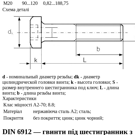
М20
90...120
0,82...188,75
Схема деталі
d
- номинальный диаметр резьбы;
dk
- диаметр
цилиндрической головки винта;
k
- высота головки;
S
-
размер внутреннего шестигранника под ключ;
L
- длина
винта;
b
- длина резьбы винта;
Характеристики
Клас міцності
А2-70; 8.8;
Матеріал
нержавіюча сталь А2; сталь;
Покриття
без покриття; цинк; цинк чорний;
DIN 6912 — гвинти під шестигранник з