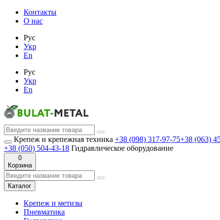
Контакты
О нас
Рус
Укр
En
Рус
Укр
En
Крепеж и крепежная техника
+38 (098) 317-97-75
+38 (063) 4
+38 (050) 504-43-18
Гидравлическое оборудование
0
Корзина
Каталог
Крепеж и метизы
Пневматика