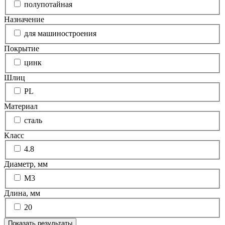
полупотайная
Назначение
для машиностроения
Покрытие
цинк
Шлиц
PL
Материал
сталь
Класс
4.8
Диаметр, мм
М3
Длина, мм
20
Показать результаты