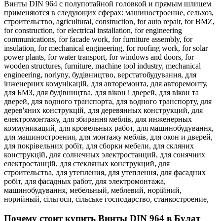
Винты DIN 964 с полупотайной головкой и прямым шлицем
применяются в следующих сферах:
машиностроение,
сельхоз,
строительство,
agricultural,
construction,
for auto repair,
for BMZ,
for construction,
for electrical installation,
for engineering
communications,
for facade work,
for furniture assembly,
for
insulation,
for mechanical engineering,
for roofing work,
for solar
power plants,
for water transport,
for windows and doors,
for
wooden structures,
furniture,
machine tool industry,
mechanical
engineering,
noriyny,
будівництво,
верстатобудування,
для
інженерних комунікацій,
для авторемонта,
для авторемонту,
для БМЗ,
для будівництва,
для вікон і дверей,
для вікон та
дверей,
для водного транспорта,
для водного транспорту,
для
дерев'яних конструкцій,
для деревянных конструкций,
для
електромонтажу,
для збирання меблів,
для инженерных
коммуникаций,
для кровельных работ,
для машинобудування,
для машиностроения,
для монтажу меблів,
для окон и дверей,
для покрівельних робіт,
для сборки мебели,
для скляних
конструкцій,
для солнечных электростанций,
для сонячних
електростанцій,
для стекляных конструкций,
для
строительства,
для утепления,
для утеплення,
для фасадних
робіт,
для фасадных работ,
для электромонтажа,
машинобудування,
мебельный,
меблевий,
норійний,
норийный,
сільгосп,
сільське господарство,
станкостроение,
Почему стоит купить Винты DIN 964 в Булат