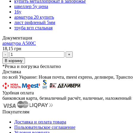
купить металлопрокат в запорожье
швеллер 5у цена
16у
арматура 20 купить
лист рифленый 5мм
труба вгп стальная
Документация
арматура А500С
18,15 грн
-
+
В корзину
*Резка и погрузка бесплатно
Доставка
по всей Украине: Новая почта, meest express, деливери, Транс
Удобная оплата
банковская карта, безналичный расчёт, наличные, наложенный п
Покупателям
Доставка и оплата товара
Пользовательское соглашение
Условия возврата