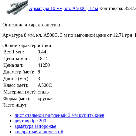
Арматура 10 мм, кл. А500С, 12 м
Код товара: 3537
Описание и характеристики
Арматура 8 мм, кл. А500С, 3 м по выгодной цене от 12.71 грн
Общие характеристики
Вес 1 м/п:
0.44
Цена за м.п.:
18.15
Цена за т.:
41250
Диаметр (мет):
8
Длина (мет):
3
Класс (мет):
А500С
Материал (мет):
сталь
Форма (мет):
круглая
Часто ищут
лист стальной рифленый 3 мм купить киев
двутавр ipe 200
арматура запорожье
квадрат металлический