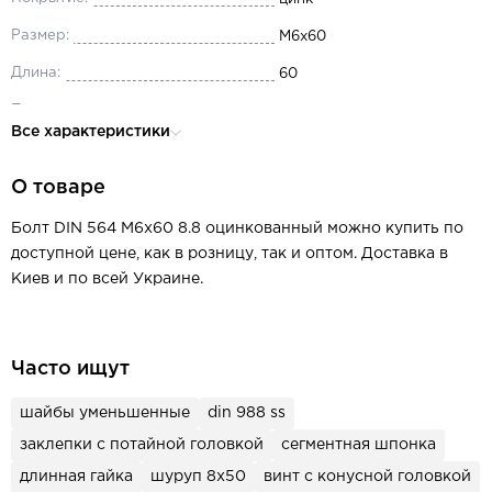
Размер:
М6x60
Длина:
60
Производитель:
ТИТУЛ
Все характеристики
Диаметр:
М6
О товаре
Материал:
сталь
Головка:
шестигранная
Болт DIN 564 M6x60 8.8 оцинкованный можно купить по
доступной цене, как в розницу, так и оптом. Доставка в
Киев и по всей Украине.
Часто ищут
шайбы уменьшенные
din 988 ss
заклепки с потайной головкой
сегментная шпонка
длинная гайка
шуруп 8х50
винт с конусной головкой