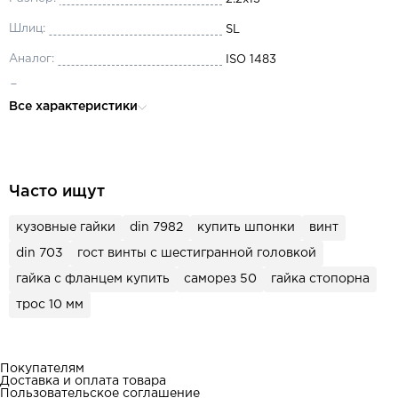
Шлиц:
SL
Аналог:
ISO 1483
Длина:
13
Все характеристики
Производитель:
ТИТУЛ
Диаметр:
2.2
Тип резьбы:
метрическая
Часто ищут
Вид резьбы:
полная
кузовные гайки
din 7982
купить шпонки
винт
Материал:
сталь
din 703
гост винты с шестигранной головкой
Головка:
полупотайная
гайка с фланцем купить
саморез 50
гайка стопорна
трос 10 мм
Покупателям
Доставка и оплата товара
Пользовательское соглашение