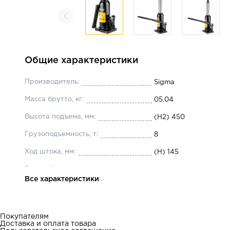
Общие характеристики
Производитель:
Sigma
Масса брутто, кг:
05.04
Высота подъема, мм:
(H2) 450
Грузоподъемность, т:
8
Ход штока, мм:
(H) 145
Рабочий ход винта, мм:
(C) 80
Все характеристики
Длина опоры, мм:
(E) 100
Ширина опоры, мм:
(F) 115
Покупателям
Доставка и оплата товара