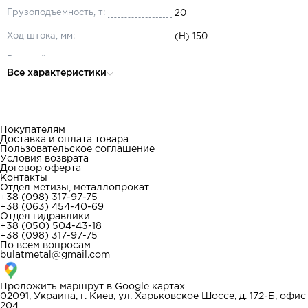
Грузоподъемность, т:
20
Ход штока, мм:
(H) 150
Рабочий ход винта, мм:
(C) 60
Все характеристики
Длина опоры, мм:
(E) 144
Ширина опоры, мм:
(F) 152
Покупателям
Доставка и оплата товара
Пользовательское соглашение
Условия возврата
Договор оферта
Контакты
Отдел метизы, металлопрокат
+38 (098) 317-97-75
+38 (063) 454-40-69
Отдел гидравлики
+38 (050) 504-43-18
+38 (098) 317-97-75
По всем вопросам
bulatmetal@gmail.com
Проложить маршрут в
Google картах
02091, Украина, г. Киев, ул. Харьковское Шоссе, д. 172-Б, офис
204