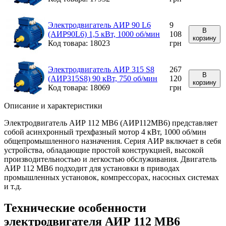
Электродвигатель АИР 90 L6
9
В
(АИР90L6) 1,5 кВт, 1000 об/мин
108
корзину
Код товара: 18023
грн
Электродвигатель АИР 315 S8
267
В
(АИР315S8) 90 кВт, 750 об/мин
120
корзину
Код товара: 18069
грн
Описание и характеристики
Электродвигатель АИР 112 МВ6 (АИР112МВ6) представляет
собой асинхронный трехфазный мотор 4 кВт, 1000 об/мин
общепромышленного назначения. Серия АИР включает в себя
устройства, обладающие простой конструкцией, высокой
производительностью и легкостью обслуживания. Двигатель
АИР 112 МВ6 подходит для установки в приводах
промышленных установок, компрессорах, насосных системах
и т.д.
Технические особенности
электродвигателя АИР 112 МВ6