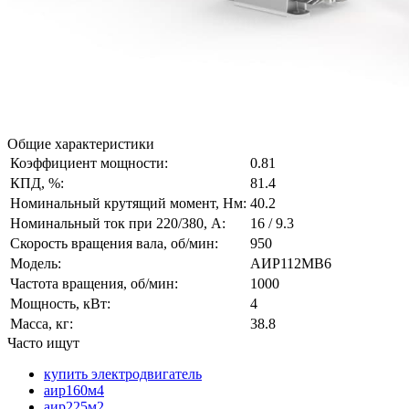
Общие характеристики
Коэффициент мощности:
0.81
КПД, %:
81.4
Номинальный крутящий момент, Нм:
40.2
Номинальный ток при 220/380, А:
16 / 9.3
Скорость вращения вала, об/мин:
950
Модель:
АИР112МВ6
Частота вращения, об/мин:
1000
Мощность, кВт:
4
Масса, кг:
38.8
Часто ищут
купить электродвигатель
аир160м4
аир225м2