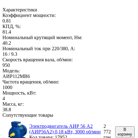
Характеристики
Коэффициент мощности:
0.81
КПД, %:
81.4
Номинальный крутящий момент, Нм:
40.2
Номинальный ток при 220/380, А:
16 / 9.3
Скорость вращения вала, об/мин:
950
Модель:
АИР112МВ6
Частота вращения, об/мин:
1000
Мощность, кВт:
4
Масса, кг:
38.8
Сопутствующие товары
Электродвигатель АИР 56 А2
2
В
(АИР56А2) 0,18 кВт, 3000 об/мин
772
корзину
Код товара: 17952
грн