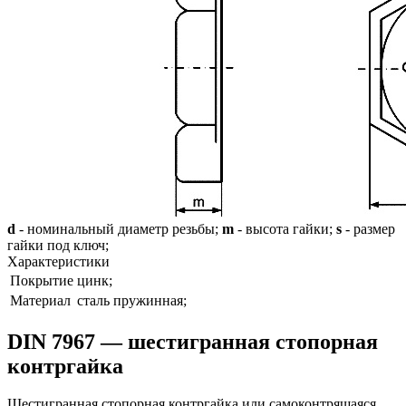
d
- номинальный диаметр резьбы;
m
- высота гайки;
s
- размер
гайки под ключ;
Характеристики
Покрытие
цинк;
Материал
сталь пружинная;
DIN 7967 — шестигранная стопорная
контргайка
Шестигранная стопорная контргайка или самоконтрящаяся