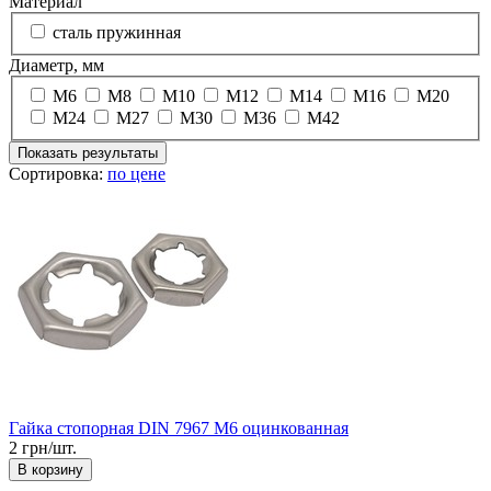
Материал
сталь пружинная
Диаметр, мм
М6
М8
М10
М12
М14
М16
М20
М24
М27
М30
М36
М42
Показать результаты
Сортировка:
по цене
Гайка стопорная DIN 7967 М6 оцинкованная
2 грн/шт.
В корзину