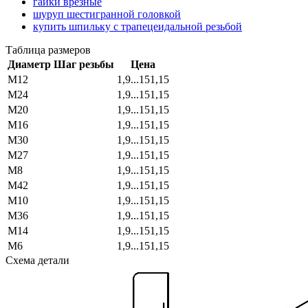
гайки врезные
шуруп шестигранной головкой
купить шпильку с трапецеидальной резьбой
Таблица размеров
Диаметр
Шаг резьбы
Цена
М12
1,9...151,15
М24
1,9...151,15
М20
1,9...151,15
М16
1,9...151,15
М30
1,9...151,15
М27
1,9...151,15
М8
1,9...151,15
М42
1,9...151,15
М10
1,9...151,15
М36
1,9...151,15
М14
1,9...151,15
М6
1,9...151,15
Схема детали