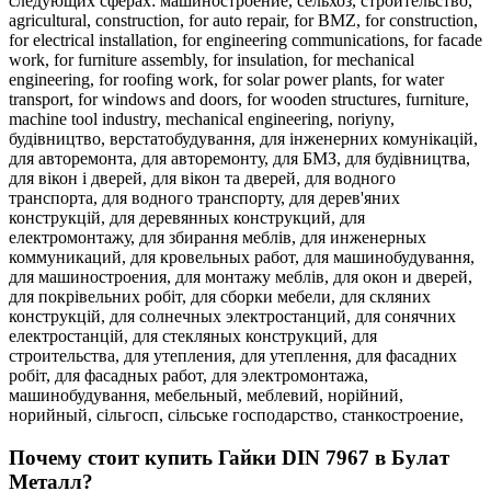
следующих сферах:
машиностроение,
сельхоз,
строительство,
agricultural,
construction,
for auto repair,
for BMZ,
for construction,
for electrical installation,
for engineering communications,
for facade
work,
for furniture assembly,
for insulation,
for mechanical
engineering,
for roofing work,
for solar power plants,
for water
transport,
for windows and doors,
for wooden structures,
furniture,
machine tool industry,
mechanical engineering,
noriyny,
будівництво,
верстатобудування,
для інженерних комунікацій,
для авторемонта,
для авторемонту,
для БМЗ,
для будівництва,
для вікон і дверей,
для вікон та дверей,
для водного
транспорта,
для водного транспорту,
для дерев'яних
конструкцій,
для деревянных конструкций,
для
електромонтажу,
для збирання меблів,
для инженерных
коммуникаций,
для кровельных работ,
для машинобудування,
для машиностроения,
для монтажу меблів,
для окон и дверей,
для покрівельних робіт,
для сборки мебели,
для скляних
конструкцій,
для солнечных электростанций,
для сонячних
електростанцій,
для стекляных конструкций,
для
строительства,
для утепления,
для утеплення,
для фасадних
робіт,
для фасадных работ,
для электромонтажа,
машинобудування,
мебельный,
меблевий,
норійний,
норийный,
сільгосп,
сільське господарство,
станкостроение,
Почему стоит купить Гайки DIN 7967 в Булат
Металл?