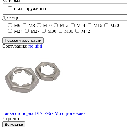
Матеріал
сталь пружинна
Діаметр
М6
М8
М10
М12
М14
М16
М20
М24
М27
М30
М36
М42
Показати результати
Сортування:
по ціні
Гайка стопорна DIN 7967 М6 оцинкована
2 грн/шт.
До кошика