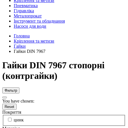
Кріплення та метизи
Пневматика
Гідравліка
Металопрокат
Інструмент та обладнання
Насоси для води
Головна
Кріплення та метизи
Гайки
Гайки DIN 7967
Гайки DIN 7967 стопорні
(контргайки)
Фильтр
You have chosen:
Reset
Покриття
цинк