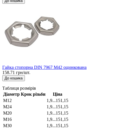
До кошика
Гайка стопорна DIN 7967 М42 оцинкована
158.71 грн/шт.
До кошика
Таблиця розмірів
Діаметр
Крок різьби
Ціна
М12
1,9...151,15
М24
1,9...151,15
М20
1,9...151,15
М16
1,9...151,15
М30
1,9...151,15