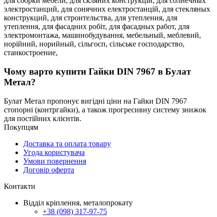
для сборки мебели,
для скляних конструкцій,
для солнечных
электростанций,
для сонячних електростанцій,
для стекляных
конструкций,
для строительства,
для утепления,
для
утеплення,
для фасадних робіт,
для фасадных работ,
для
электромонтажа,
машинобудування,
мебельный,
меблевий,
норійний,
норийный,
сільгосп,
сільське господарство,
станкостроение,
Чому варто купити Гайки DIN 7967 в Булат
Метал?
Булат Метал пропонує вигідні ціни на Гайки DIN 7967
стопорні (контргайки), а також прогресивну систему знижок
для постійних клієнтів.
Покупцям
Доставка та оплата товару
Угода користувача
Умови повернення
Договір оферта
Контакти
Відділ кріплення, металопрокату
+38 (098) 317-97-75