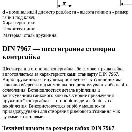
d
- номинальный диаметр резьбы;
m
- высота гайки;
s
- размер
гайки под ключ;
Характеристики
Покриття
цинк;
Матеріал
сталь пружинна;
DIN 7967 — шестигранна стопорна
контргайка
Шестигранна стопорна контргайка або самоконтряща гайка,
виготовляється за характеристиками стандарту DIN 7967.
Виріб пружинного типу використовується в з'єднаннях які
важливо вберегти від мимовільного розкручування або навіть
ослаблення. Встановлюється деталь кріплення із
застосуванням гайкового ключа. Основне призначення
пружинної контргайки — стопоріння деталей після їх
закріплення. Використовується виріб у машино- та
приладобудуванні для створення різьбового з'єднання між
вузлами та деталями.
Технічні вимоги та розміри гайок DIN 7967