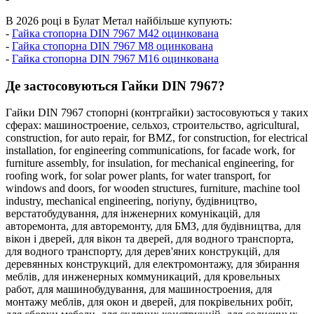
В 2026 році в Булат Метал найбільше купують:
-
Гайка стопорна DIN 7967 М42 оцинкована
-
Гайка стопорна DIN 7967 М8 оцинкована
-
Гайка стопорна DIN 7967 М16 оцинкована
Де застосовуються Гайки DIN 7967?
Гайки DIN 7967 стопорні (контргайки) застосовуються у таких
сферах:
машиностроение,
сельхоз,
строительство,
agricultural,
construction,
for auto repair,
for BMZ,
for construction,
for electrical
installation,
for engineering communications,
for facade work,
for
furniture assembly,
for insulation,
for mechanical engineering,
for
roofing work,
for solar power plants,
for water transport,
for
windows and doors,
for wooden structures,
furniture,
machine tool
industry,
mechanical engineering,
noriyny,
будівництво,
верстатобудування,
для інженерних комунікацій,
для
авторемонта,
для авторемонту,
для БМЗ,
для будівництва,
для
вікон і дверей,
для вікон та дверей,
для водного транспорта,
для водного транспорту,
для дерев'яних конструкцій,
для
деревянных конструкций,
для електромонтажу,
для збирання
меблів,
для инженерных коммуникаций,
для кровельных
работ,
для машинобудування,
для машиностроения,
для
монтажу меблів,
для окон и дверей,
для покрівельних робіт,