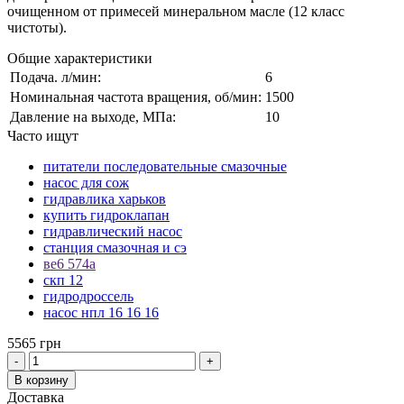
очищенном от примесей минеральном масле (12 класс
чистоты).
Общие характеристики
Подача. л/мин:
6
Номинальная частота вращения, об/мин:
1500
Давление на выходе, МПа:
10
Часто ищут
питатели последовательные смазочные
насос для сож
гидравлика харьков
купить гидроклапан
гидравлический насос
станция смазочная и сэ
ве6 574а
скп 12
гидродроссель
насос нпл 16 16 16
5565 грн
-
+
В корзину
Доставка