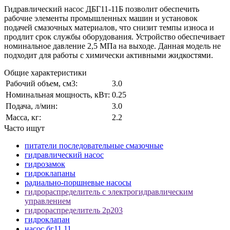
Гидравлический насос ДБГ11-11Б позволит обеспечить
рабочие элементы промышленных машин и установок
подачей смазочных материалов, что снизит темпы износа и
продлит срок службы оборудования. Устройство обеспечивает
номинальное давление 2,5 МПа на выходе. Данная модель не
подходит для работы с химически активными жидкостями.
Общие характеристики
Рабочий объем, см3:
3.0
Номинальная мощность, кВт:
0.25
Подача, л/мин:
3.0
Масса, кг:
2.2
Часто ищут
питатели последовательные смазочные
гидравлический насос
гидрозамок
гидроклапаны
радиально-поршневые насосы
гидрораспределитель с электрогидравлическим
управлением
гидрораспределитель 2р203
гидроклапан
насос бг11 11