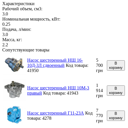
Характеристики
Рабочий объем, см3:
3.0
Номинальная мощность, кВт:
0.25
Подача, л/мин:
3.0
Масса, кг:
2.2
Сопутствующие товары
Насос шестеренный НШ 16-
5
В
10Д-3Л сдвоенный
Код товара:
700
корзину
41950
грн
1
Насос шестеренный НШ 10М-3
В
914
правый
Код товара: 41943
корзину
грн
7
Насос шестеренный Г11-23А
Код
В
770
товара: 4278
корзину
грн