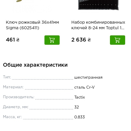
Ключ рожковый 36x41мм
Набор комбинированных
Sigma (6025411)
ключей 8-24 мм Toptul 14
шт Dynamic GPAQ1402
461 ₴
2 636 ₴
Общие характеристики
Тип:
шестигранная
Материал:
сталь Cr-V
Производитель:
Tactix
Диаметр, мм:
32
Масса, кг:
0.833