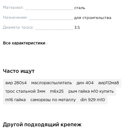
Материал:
сталь
Назначение:
для строительства
Диаметр троса:
3.5
Все характеристики
Часто ищут
аир 280s4
маслораспылитель
дин 404
аир112ма8
трос стальной 3мм
m6x25
рым гайка м10 купить
m16 гайка
саморезы по металлу
din 929 m10
Другой подходящий крепеж