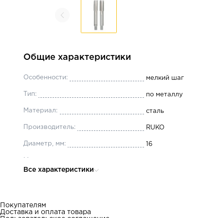
Общие характеристики
Особенности:
мелкий шаг
Тип:
по металлу
Материал:
сталь
Производитель:
RUKO
Диаметр, мм:
16
Масса, кг:
0.14
Все характеристики
Количество в наборе, шт:
2
Шаг резьбы, мм:
1.5
Покупателям
Тип резьбы:
метрическая
Доставка и оплата товара