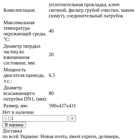
уплотнительная прокладка, ключ
Комплектация:
свечной, фильтр грубой очистки, зажим
(хомут), соединительный патрубок
Максимальная
температура
40
окружающей среды,
°C:
Диаметр твердых
частиц во
20
взвешенном
состоянии, мм:
Мощность
двигателя привода,
6.5
л.с.:
Диаметр
всасывающего
80
патрубка DN1, (мм):
Размер, мм:
590x437x431
Нет в наличии
-
+
В корзину
Доставка
по всей Украине: Новая почта, meest express, деливери,