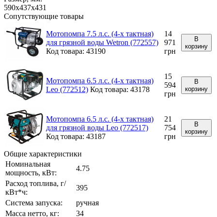
590x437x431
Сопутствующие товары
Мотопомпа 7.5 л.с. (4-х тактная)
14
В
для грязной воды Wetron (772557)
971
корзину
Код товара: 43190
грн
15
Мотопомпа 6.5 л.с. (4-х тактная)
В
594
Leo (772512)
Код товара: 43178
корзину
грн
Мотопомпа 6.5 л.с. (4-х тактная)
21
В
для грязной воды Leo (772517)
754
корзину
Код товара: 43187
грн
Общие характеристики
Номинальная
4.75
мощность, кВт:
Расход топлива, г/
395
кВт*ч:
Система запуска:
ручная
Масса нетто, кг:
34