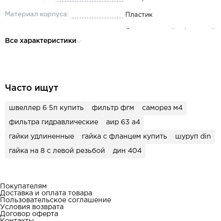
Материал корпуса:
Пластик
Обрезиненный с функцией
Корпус:
Все характеристики
подвеса
Цвет:
Черный с желтыми элемент
LCD, размер цифр 3 1/2,
Дисплей:
макс.чтение 1999 отсчетов
Часто ищут
Постоянное напряжение:
200mV/2000mV/20V/200V/
швеллер 6 5п купить
фильтр фгм
саморез м4
Переменное напряжение:
200mV/2V/20V/200V/750V
фильтра гидравлические
аир 63 а4
Постоянный ток:
200mA/20mA/200mA/20A
гайки удлиненные
гайка с фланцем купить
шуруп din
Сопротивление:
200/2000/20K/200K/2M/2
гайка на 8 с левой резьбой
дин 404
Проверка диодов:
тест состояние 3V/0.8mA
Переменный ток:
2mA/20mA/200mA/20A
Покупателям
Доставка и оплата товара
Пользовательское соглашение
Условия возврата
Договор оферта