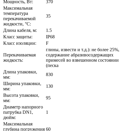
Мощность, Вт:
370
Максимальная
температура
35
перекачиваемой
жидкости, °C:
Длина кабеля, м:
1.5
Класс защиты:
IP68
Класс изоляции:
F
глины, извести и т.д.): не более 25%,
Перекачиваемая
содержание абразивосодержащих
жидкость:
примесей во взвешенном состоянии
(песка
Длина упаковки,
830
мм:
Ширина упаковки,
130
мм:
Высота упаковки,
95
мм:
Диаметр напорного
патрубка DN1,
1
дюйм:
Максимальная
глубина погружения
60