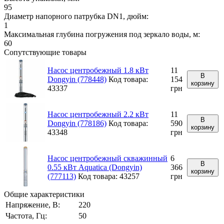
95
Диаметр напорного патрубка DN1, дюйм:
1
Максимальная глубина погружения под зеркало воды, м:
60
Сопутствующие товары
Насос центробежный 1.8 кВт
11
В
Dongyin (778448)
Код товара:
154
корзину
43337
грн
Насос центробежный 2.2 кВт
11
В
Dongyin (778186)
Код товара:
590
корзину
43348
грн
Насос центробежный скважинный
6
В
0.55 кВт Aquatica (Dongyin)
366
корзину
(777113)
Код товара: 43257
грн
Общие характеристики
Напряжение, В:
220
Частота, Гц:
50