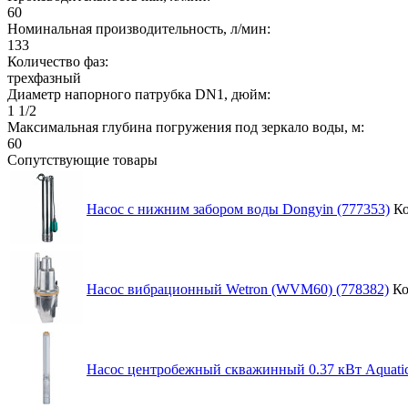
60
Номинальная производительность, л/мин:
133
Количество фаз:
трехфазный
Диаметр напорного патрубка DN1, дюйм:
1 1/2
Максимальная глубина погружения под зеркало воды, м:
60
Сопутствующие товары
Насос с нижним забором воды Dongyin (777353)
Ко
Насос вибрационный Wetron (WVМ60) (778382)
Ко
Насос центробежный скважинный 0.37 кВт Aquatica