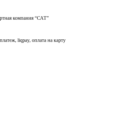
портная компания “САТ”
латеж, liqpay, оплата на карту