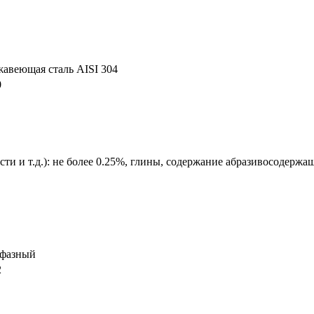
жавеющая сталь AISI 304
0
сти и т.д.): не более 0.25%, глины, содержание абразивосодержа
хфазный
2