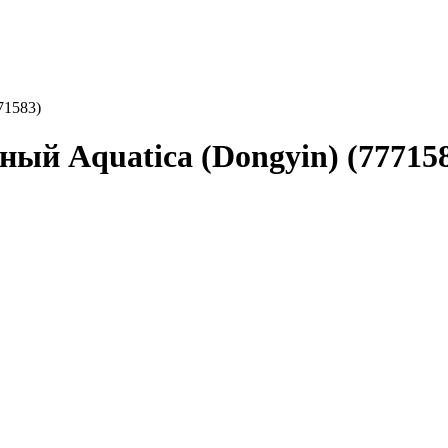
71583)
ый Aquatica (Dongyin) (77715