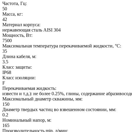
Частота, Гц:
50
Масса, кг:
42
Материал корпуса:
нержавеющая сталь AISI 304
Мощность, Вт:
7500
Максимальная температура перекачиваемой жидкости, °C:
35
Длина кабеля, м:
3.5
Класс защиты:
IP68
Класс изоляции:
F
Перекачиваемая жидкость:
извести и т.д.): не более 0.25%, глины, содержание абразивос
Максимальный диаметр скважины, мм:
150
Диаметр твердых частиц во взвешенном состоянии, мм:
0.2
Номинальный напор, м:
165
Производительность min, л/мин: