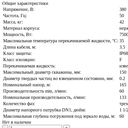
Общие характеристики
Напряжение, В:
380
Частота, Гц:
50
Масса, кг:
42
Материал корпуса:
нер
Мощность, Вт:
750
Максимальная температура перекачиваемой жидкости, °C:
35
Длина кабеля, м:
3.5
Класс защиты:
IP68
Класс изоляции:
F
Перекачиваемая жидкость:
изве
Максимальный диаметр скважины, мм:
150
Диаметр твердых частиц во взвешенном состоянии, мм:
0.2
Номинальный напор, м:
165
Производительность min, л/мин:
60
Номинальная производительность, л/мин:
133
Количество фаз:
тре
Диаметр напорного патрубка DN1, дюйм:
1 1/
Максимальная глубина погружения под зеркало воды, м:
60
Нет в наличии
-
+