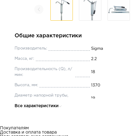
Общие характеристики
Производитель:
Sigma
Масса, кг:
2.2
Производительность (Q), л/
18
мин:
Высота, мм:
1370
Диаметр напорной трубы,
19
мм:
Все характеристики
Диаметр всасывающей
32
трубы, мм:
Покупателям
Доставка и оплата товара