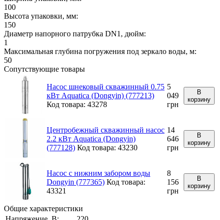
100
Высота упаковки, мм:
150
Диаметр напорного патрубка DN1, дюйм:
1
Максимальная глубина погружения под зеркало воды, м:
50
Сопутствующие товары
Насос шнековый скважинный 0.75
5
В
кВт Aquatica (Dongyin) (777213)
049
корзину
Код товара: 43278
грн
Центробежный скважинный насос
14
В
2.2 кВт Aquatica (Dongyin)
646
корзину
(777128)
Код товара: 43230
грн
Насос с нижним забором воды
8
В
Dongyin (777365)
Код товара:
156
корзину
43321
грн
Общие характеристики
Напряжение, В:
220