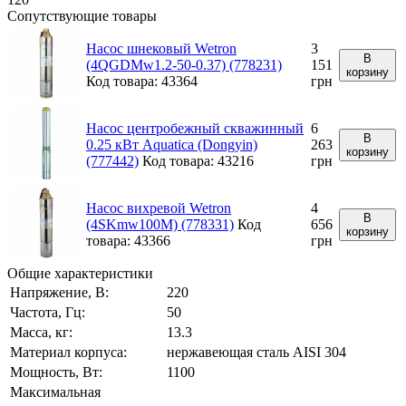
Сопутствующие товары
Насос шнековый Wetron
3
В
(4QGDМw1.2-50-0.37) (778231)
151
корзину
Код товара: 43364
грн
Насос центробежный скважинный
6
В
0.25 кВт Aquatica (Dongyin)
263
корзину
(777442)
Код товара: 43216
грн
Насос вихревой Wetron
4
В
(4SKmw100М) (778331)
Код
656
корзину
товара: 43366
грн
Общие характеристики
Напряжение, В:
220
Частота, Гц:
50
Масса, кг:
13.3
Материал корпуса:
нержавеющая сталь AISI 304
Мощность, Вт:
1100
Максимальная