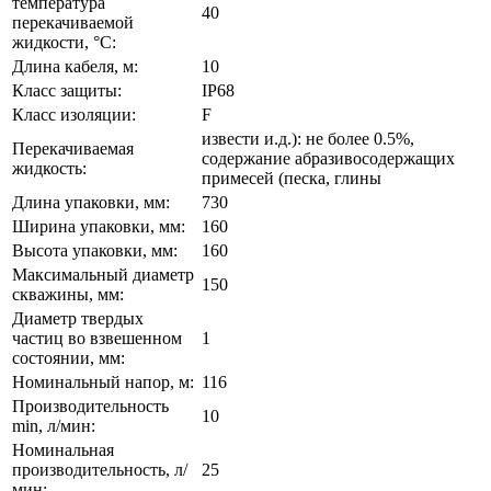
температура
40
перекачиваемой
жидкости, °C:
Длина кабеля, м:
10
Класс защиты:
IP68
Класс изоляции:
F
извести и.д.): не более 0.5%,
Перекачиваемая
содержание абразивосодержащих
жидкость:
примесей (песка, глины
Длина упаковки, мм:
730
Ширина упаковки, мм:
160
Высота упаковки, мм:
160
Максимальный диаметр
150
скважины, мм:
Диаметр твердых
частиц во взвешенном
1
состоянии, мм:
Номинальный напор, м:
116
Производительность
10
min, л/мин:
Номинальная
производительность, л/
25
мин: