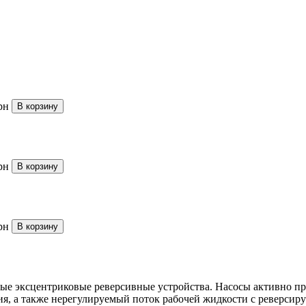
рн
В корзину
рн
В корзину
рн
В корзину
ые эксцентриковые реверсивные устройства. Насосы активно п
ния, а также нерегулируемый поток рабочей жидкости с реверси