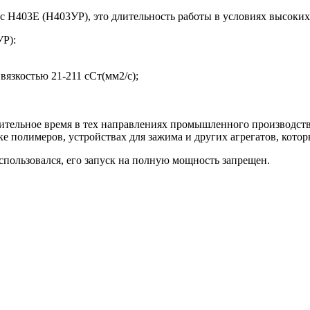
 Н403Е (Н403УР), это длительность работы в условиях высоких
УР):
вязкостью 21-211 сСт(мм2/с);
тельное время в тех направлениях промышленного производства
е полимеров, устройствах для зажима и других агрегатов, котор
использовался, его запуск на полную мощность запрещен.