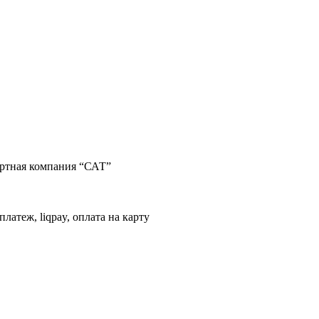
портная компания “САТ”
латеж, liqpay, оплата на карту