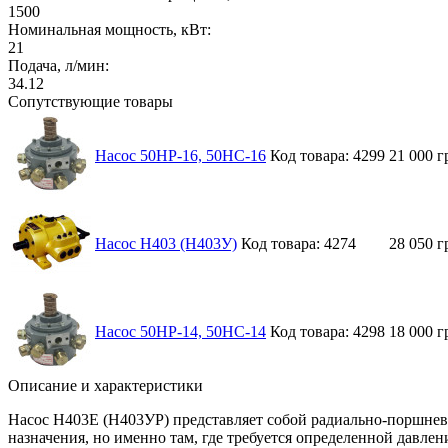
1500
Номинальная мощность, кВт:
21
Подача, л/мин:
34.12
Сопутствующие товары
Насос 50НР-16, 50НС-16
Код товара: 4299
21 000 г
Насос Н403 (Н403У)
Код товара: 4274
28 050 г
Насос 50НР-14, 50НС-14
Код товара: 4298
18 000 г
Описание и характеристики
Насос Н403Е (Н403УР) представляет собой радиально-поршнев
назначения, но именно там, где требуется определенной давле