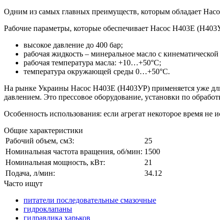
Одним из самых главных преимуществ, которым обладает Насос
Рабочие параметры, которые обеспечивает Насос Н403Е (Н403
высокое давление до 400 бар;
рабочая жидкость – минеральное масло с кинематической 
рабочая температура масла: +10…+50°С;
температура окружающей среды 0…+50°С.
На рынке Украины Насос Н403Е (Н403УР) применяется уже дли
давлением. Это прессовое оборудование, установки по обработк
Особенность использования: если агрегат некоторое время не 
Общие характеристики
Рабочий объем, см3:
25
Номинальная частота вращения, об/мин:
1500
Номинальная мощность, кВт:
21
Подача, л/мин:
34.12
Часто ищут
питатели последовательные смазочные
гидроклапаны
гидравлика харьков