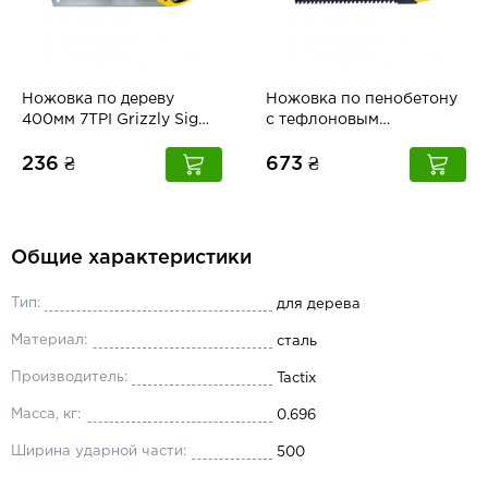
Ножовка по дереву
Ножовка по пенобетону
400мм 7TPI Grizzly Sigma
с тефлоновым
(4400841)
покрытием 550мм T-Rex
Sigma (4403231)
236 ₴
673 ₴
Общие характеристики
Тип:
для дерева
Материал:
сталь
Производитель:
Tactix
Масса, кг:
0.696
Ширина ударной части:
500