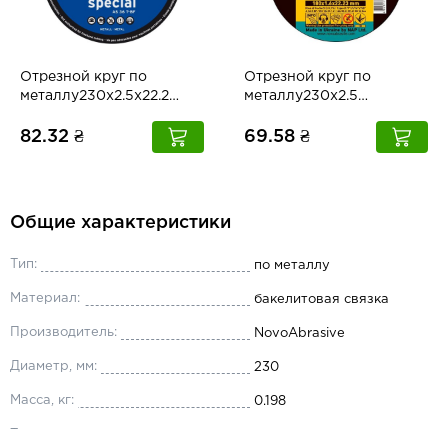
Отрезной круг по
Отрезной круг по
металлу230x2.5х22.2
металлу230x2.5
Dronco
NovoAbrasive
82.32 ₴
69.58 ₴
Общие характеристики
Тип:
по металлу
Материал:
бакелитовая связка
Производитель:
NovoAbrasive
Диаметр, мм:
230
Масса, кг:
0.198
Толщина, мм:
2